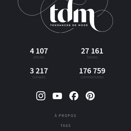
4 107
27 161
articles
brèves
3 217
176 759
conseils
commentaires
À PROPOS
TAGS