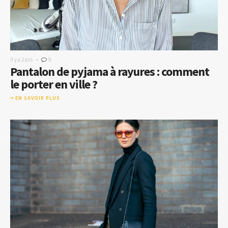
-
Il y a 2 ans
9
Pantalon de pyjama à rayures : comment
le porter en ville ?
EN SAVOIR PLUS