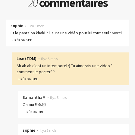
20
commentaires
sophie
•
Il y a 5 mois
Et le pantalon khaki ? il aura une vidéo pour lui tout seul? Merci.
RÉPONDRE
Lise
(
TDM
)
•
Il y a 5 mois
Ah ah ah c'est un intemporel :) Tu aimerais une video "
comment le porter" ?
RÉPONDRE
SamanthaM
•
Il y a 5 mois
Oh oui !!!🙏🏻
RÉPONDRE
sophie
•
Il y a 5 mois