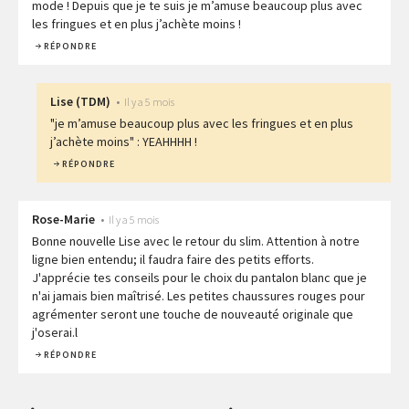
mode ! Depuis que je te suis je m’amuse beaucoup plus avec
les fringues et en plus j’achète moins !
RÉPONDRE
Lise
(
TDM
)
•
Il y a 5 mois
"je m’amuse beaucoup plus avec les fringues et en plus
j’achète moins" : YEAHHHH !
RÉPONDRE
Rose-Marie
•
Il y a 5 mois
Bonne nouvelle Lise avec le retour du slim. Attention à notre
ligne bien entendu; il faudra faire des petits efforts.
J'apprécie tes conseils pour le choix du pantalon blanc que je
n'ai jamais bien maîtrisé. Les petites chaussures rouges pour
agrémenter seront une touche de nouveauté originale que
j'oserai.l
RÉPONDRE