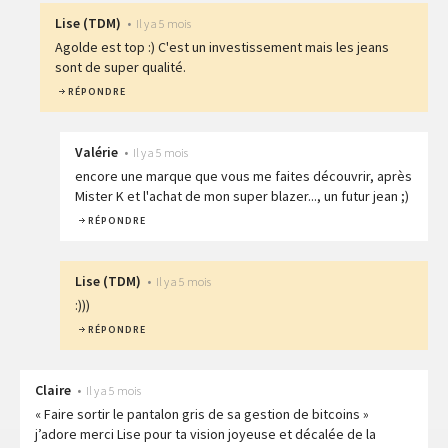
Lise
(
TDM
)
•
Il y a 5 mois
Agolde est top :) C'est un investissement mais les jeans
sont de super qualité.
RÉPONDRE
Valérie
•
Il y a 5 mois
encore une marque que vous me faites découvrir, après
Mister K et l'achat de mon super blazer..., un futur jean ;)
RÉPONDRE
Lise
(
TDM
)
•
Il y a 5 mois
:)))
RÉPONDRE
Claire
•
Il y a 5 mois
« Faire sortir le pantalon gris de sa gestion de bitcoins »
j’adore merci Lise pour ta vision joyeuse et décalée de la