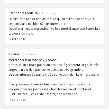
Stéphanie Cordeiro
•
Il y a 5 mois
Le slim: non non et non.Je refuse qu on m impose ce truc !!!
Le jean blanc oui bien sûr, un intemporel
Quant à la minute perso,bien vu le carnet d angoisse.Ecrire fait
toujours du bien.
RÉPONDRE
Valérie
•
Il y a 5 mois
merci pour la minute psy, j adore !
perso, je suis team pantalon droit ou légèrement large, le très
large, je n y arrive pas. Je ne suis pas très grande...
Je suis intéressée par la vidéo sur le pantalon kaki moi aussi :)
Une question, j aimerais beaucoup avoir des conseils de
marque pour les jeans sans stretch avec un joli tombé et
CONFORTABLE, ça existe ? Merci, bon week end
RÉPONDRE