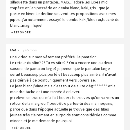
silhouette dans un pantalon...MAIS...j'adore les jupes midi
trapèze et j'en possède en denim blanc, kaki,gris...que je
porte en hiver.Je decline souvent tes propositions avec mes
jupes...j'ai notamment essayé le combo kaki/bleu roi,touché de
blanc...magnifique!
RÉPONDRE
Eve
•
Il y a 5 mois
Une video sur mon vêtement préféré : le pantalon!
Le retour du slim? ?? Tu es sûre? ? On a encore une ou deux
saisons de pantalon large? je pense que le pantalon large
serait beaucoup plus porté et beaucoup plus aimé si il n'avait
pas dérivé à ce point uniquement vers l'oversize.
Le jean blanc j'aime mais c'est tout de suite dég******** et la
moindre tache est une tannée à enlever.
je relève un truc qui m'a fait tiquer : tu trouves qu'on va vers un
retour de la maigreur? peut-être parles-tu des mannequins,
parce que dans l'époque actuelle je trouve que des filles
jeunes très clairement en surpoids sont considérées comme
minces et je me demande pourquoi.
RÉPONDRE