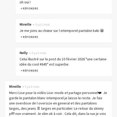
oh oui !
RÉPONDRE
Mireille
•
Il y a 5 mois
Je me joins au chœur sur l intemporel pantalon kaki 😁
RÉPONDRE
Nelly
•
Il y a 5 mois
Celui illustré sur le post du 10 février 2026 "une certaine
idée du cool #645" est superbe.
RÉPONDRE
Mireille
•
Il y a 5 mois
Merci Lise pour la vidéo Lise: mode et partage personnel❤️. Je
garde le pantalon blanc intemporel je laisse le reste. Je fais
une overdose de l oversize en general et des pantalons
larges, des jeans 👖 larges en particulier. Le retour du skinny
pfff non vraiment ..le slim ok à voir . Cela dit, dans la rue je vois