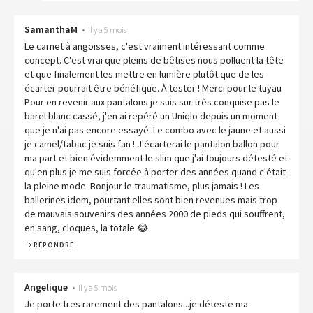
SamanthaM
•
Il y a 5 mois
Le carnet à angoisses, c'est vraiment intéressant comme
concept. C'est vrai que pleins de bêtises nous polluent la tête
et que finalement les mettre en lumière plutôt que de les
écarter pourrait être bénéfique. À tester ! Merci pour le tuyau
Pour en revenir aux pantalons je suis sur très conquise pas le
barel blanc cassé, j'en ai repéré un Uniqlo depuis un moment
que je n'ai pas encore essayé. Le combo avec le jaune et aussi
je camel/tabac je suis fan ! J'écarterai le pantalon ballon pour
ma part et bien évidemment le slim que j'ai toujours détesté et
qu'en plus je me suis forcée à porter des années quand c'était
la pleine mode. Bonjour le traumatisme, plus jamais ! Les
ballerines idem, pourtant elles sont bien revenues mais trop
de mauvais souvenirs des années 2000 de pieds qui souffrent,
en sang, cloques, la totale 😂
RÉPONDRE
Angelique
•
Il y a 5 mois
Je porte tres rarement des pantalons...je déteste ma