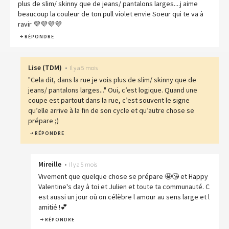
plus de slim/ skinny que de jeans/ pantalons larges....j aime
beaucoup la couleur de ton pull violet envie Soeur qui te va à
ravir 💜💜💜💜
RÉPONDRE
Lise
(
TDM
)
•
Il y a 5 mois
"Cela dit, dans la rue je vois plus de slim/ skinny que de
jeans/ pantalons larges..." Oui, c’est logique. Quand une
coupe est partout dans la rue, c’est souvent le signe
qu’elle arrive à la fin de son cycle et qu’autre chose se
prépare ;)
RÉPONDRE
Mireille
•
Il y a 5 mois
Vivement que quelque chose se prépare 🤩😘 et Happy
Valentine's day à toi et Julien et toute ta communauté. C
est aussi un jour où on célèbre l amour au sens large et l
amitié !💕
RÉPONDRE