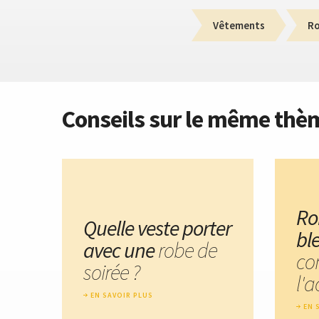
Vêtements
R
Conseils sur le même thè
Ro
Quelle veste porter
bl
avec une
robe de
co
soirée ?
l'a
EN SAVOIR PLUS
EN 