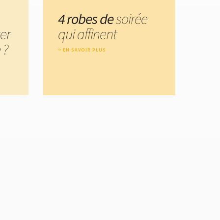
4 robes de
soirée
er
qui affinent
 ?
EN SAVOIR PLUS