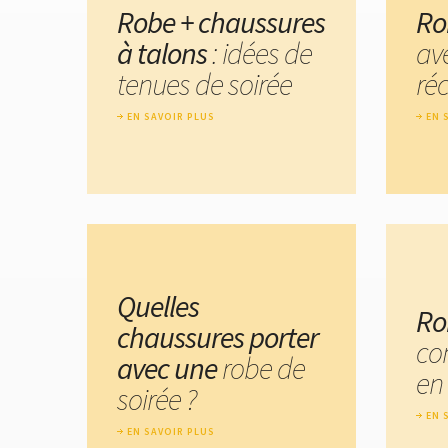
Robe + chaussures
Ro
à talons
: idées de
av
tenues de soirée
réc
EN SAVOIR PLUS
EN 
Quelles
Ro
chaussures porter
co
avec une
robe de
en 
soirée ?
EN 
EN SAVOIR PLUS