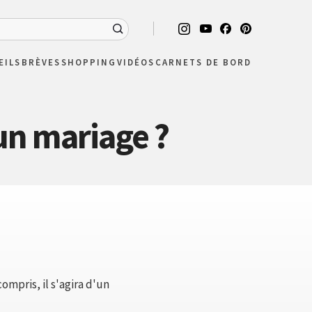
EILS
BRÈVES
SHOPPING
VIDÉOS
CARNETS DE BORD
un mariage ?
mpris, il s'agira d'un