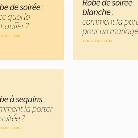
Robe de soirée
be de soirée
:
blanche
:
ec quoi la
comment la port
hauffer ?
pour un mariage
SAVOIR PLUS
EN SAVOIR PLUS
be à sequins
:
mment la porter
soirée ?
SAVOIR PLUS