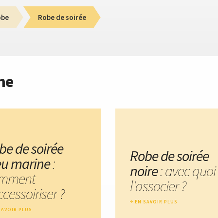
obe
Robe de soirée
me
be de soirée
Robe de soirée
eu marine
:
noire
: avec quoi
mment
l'associer ?
ccessoiriser ?
EN SAVOIR PLUS
SAVOIR PLUS