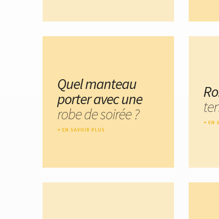
Quel manteau
Ro
porter avec une
te
robe de soirée ?
EN 
EN SAVOIR PLUS