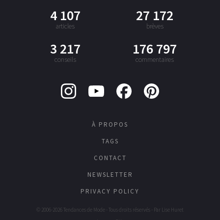
4 107
27 172
articles
brèves
3 217
176 797
conseils
commentaires
À PROPOS
TAGS
CONTACT
NEWSLETTER
PRIVACY POLICY
© 2006-2026 Tendances de Mode - Tous droits réservés - Par
Lise Huret