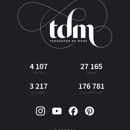
4 107
27 165
articles
brèves
3 217
176 781
conseils
commentaires