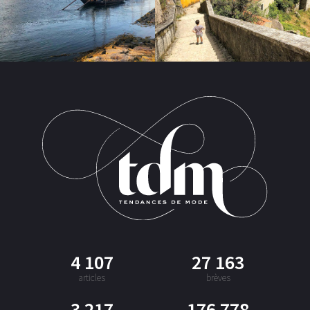
4 107
27 163
articles
brèves
3 217
176 778