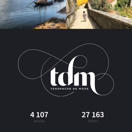
4 107
27 163
articles
brèves