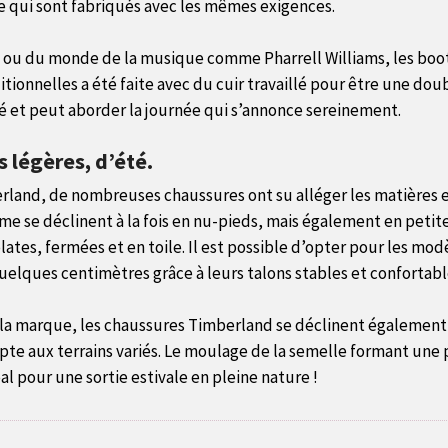
 qui sont fabriqués avec les mêmes exigences.
 ou du monde de la musique comme Pharrell Williams, les boo
itionnelles a été faite avec du cuir travaillé pour être une dou
lé et peut aborder la journée qui s’annonce sereinement.
 légères, d’été.
erland, de nombreuses chaussures ont su alléger les matières et
me se déclinent à la fois en nu-pieds, mais également en petit
plates, fermées et en toile. Il est possible d’opter pour les m
elques centimètres grâce à leurs talons stables et confortabl
de la marque, les chaussures Timberland se déclinent égaleme
pte aux terrains variés. Le moulage de la semelle formant une
al pour une sortie estivale en pleine nature !