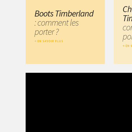
Ch
Boots Timberland
Ti
: comment les
co
porter ?
por
EN SAVOIR PLUS
EN 