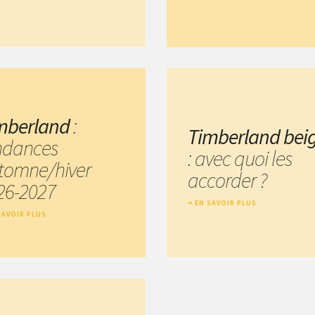
mberland
:
Timberland bei
ndances
: avec quoi les
tomne/hiver
accorder ?
26-2027
EN SAVOIR PLUS
SAVOIR PLUS