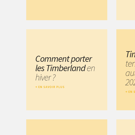
Ti
Comment porter
te
les Timberland
en
au
hiver ?
20
EN SAVOIR PLUS
EN 