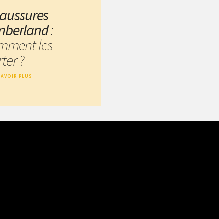
aussures
mberland
:
mment les
ter ?
SAVOIR PLUS