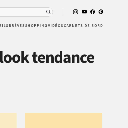
EILS
BRÈVES
SHOPPING
VIDÉOS
CARNETS DE BORD
 look tendance