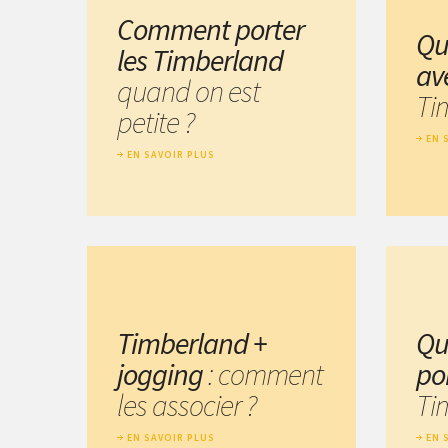
Comment porter
Qu
les Timberland
av
quand on est
Ti
petite ?
EN 
EN SAVOIR PLUS
Timberland +
Qu
jogging
: comment
po
les associer ?
Ti
EN SAVOIR PLUS
EN 