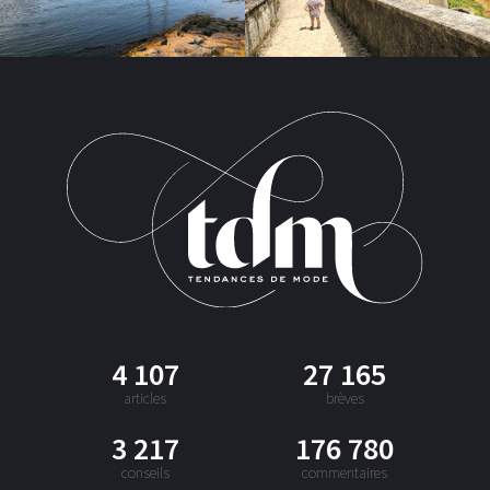
4 107
27 165
articles
brèves
3 217
176 780
conseils
commentaires