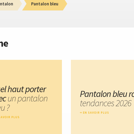
ntalon
Pantalon bleu
me
el haut porter
Pantalon bleu ro
ec
un pantalon
tendances 2026
u ?
EN SAVOIR PLUS
SAVOIR PLUS