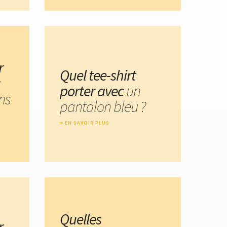
r
Quel tee-shirt
u
porter avec
un
ns
pantalon bleu ?
EN SAVOIR PLUS
Quelles
r