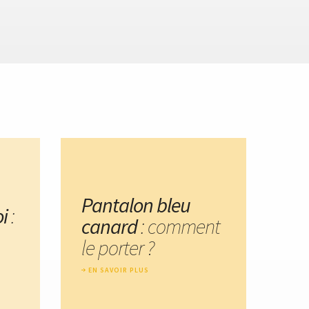
Pantalon bleu
i
:
canard
: comment
le porter ?
EN SAVOIR PLUS