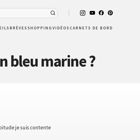
EILS
BRÈVES
SHOPPING
VIDÉOS
CARNETS DE BORD
n bleu marine ?
itude je suis contente