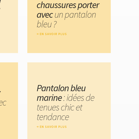
chaussures porter
u
avec
un pantalon
bleu ?
EN SAVOIR PLUS
Pantalon bleu
marine
: idées de
ec
tenues chic et
tendance
EN SAVOIR PLUS