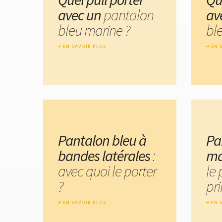
avec un
pantalon
av
bleu marine ?
bl
EN SAVOIR PLUS
EN 
Pantalon bleu à
Pa
bandes latérales
:
ma
avec quoi le porter
le 
?
pr
EN SAVOIR PLUS
EN 