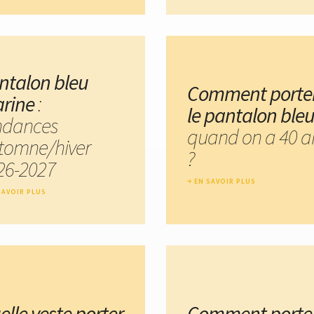
ntalon bleu
Comment porte
rine
:
le pantalon ble
ndances
quand on a 40 a
tomne/hiver
?
26-2027
EN SAVOIR PLUS
SAVOIR PLUS
elle veste porter
Comment porte