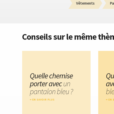
Vêtements
Pa
Conseils sur le même thè
Quelle chemise
Qu
porter avec
un
av
pantalon bleu ?
ble
EN SAVOIR PLUS
EN 