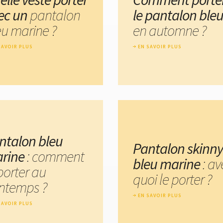
ec un
pantalon
le pantalon ble
eu marine ?
en automne ?
SAVOIR PLUS
EN SAVOIR PLUS
ntalon bleu
Pantalon skinny
rine
: comment
bleu marine
: av
porter au
quoi le porter ?
intemps ?
EN SAVOIR PLUS
SAVOIR PLUS