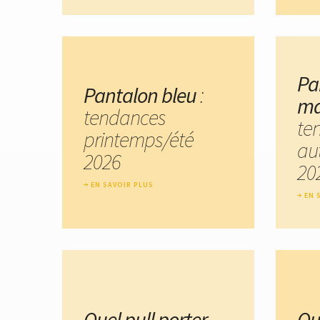
Pa
Pantalon bleu
:
ma
tendances
te
printemps/été
au
2026
20
EN SAVOIR PLUS
EN 
Quel pull porter
Qu