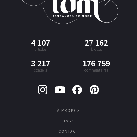
4 107
27 162
articles
brèves
3 217
176 759
conseils
commentaires
À PROPOS
TAGS
CONTACT