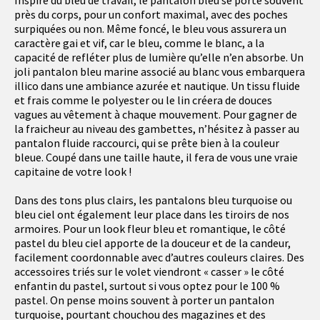
Inspiré du bleu de travail, le pantalon bleu se porte souvent
près du corps, pour un confort maximal, avec des poches
surpiquées ou non. Même foncé, le bleu vous assurera un
caractère gai et vif, car le bleu, comme le blanc, a la
capacité de refléter plus de lumière qu’elle n’en absorbe. Un
joli pantalon bleu marine associé au blanc vous embarquera
illico dans une ambiance azurée et nautique. Un tissu fluide
et frais comme le polyester ou le lin créera de douces
vagues au vêtement à chaque mouvement. Pour gagner de
la fraicheur au niveau des gambettes, n’hésitez à passer au
pantalon fluide raccourci, qui se prête bien à la couleur
bleue. Coupé dans une taille haute, il fera de vous une vraie
capitaine de votre look !
Dans des tons plus clairs, les pantalons bleu turquoise ou
bleu ciel ont également leur place dans les tiroirs de nos
armoires. Pour un look fleur bleu et romantique, le côté
pastel du bleu ciel apporte de la douceur et de la candeur,
facilement coordonnable avec d’autres couleurs claires. Des
accessoires triés sur le volet viendront « casser » le côté
enfantin du pastel, surtout si vous optez pour le 100 %
pastel. On pense moins souvent à porter un pantalon
turquoise, pourtant chouchou des magazines et des