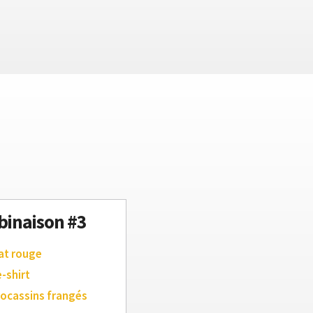
inaison #3
at rouge
e-shirt
ocassins frangés