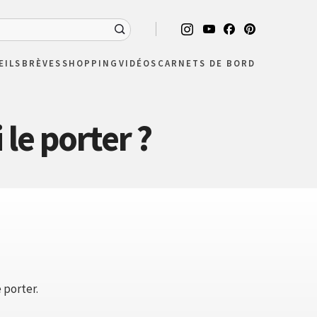
EILS
BRÈVES
SHOPPING
VIDÉOS
CARNETS DE BORD
 le porter ?
 porter.