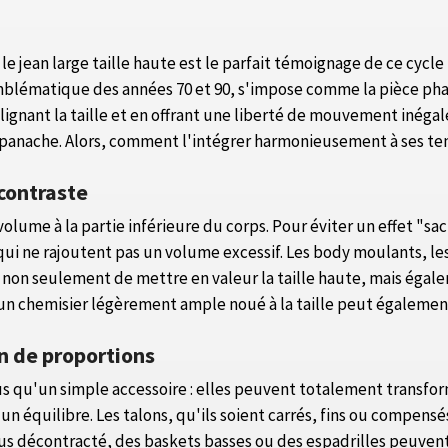
e jean large taille haute est le parfait témoignage de ce cycl
mblématique des années 70 et 90, s'impose comme la pièce phare 
lignant la taille et en offrant une liberté de mouvement inégal
c panache. Alors, comment l'intégrer harmonieusement à ses te
 contraste
volume à la partie inférieure du corps. Pour éviter un effet "sac
ui ne rajoutent pas un volume excessif. Les body moulants, les
t non seulement de mettre en valeur la taille haute, mais égale
n chemisier légèrement ample noué à la taille peut également 
n de proportions
 qu'un simple accessoire : elles peuvent totalement transforme
un équilibre. Les talons, qu'ils soient carrés, fins ou compens
us décontracté, des baskets basses ou des espadrilles peuvent 