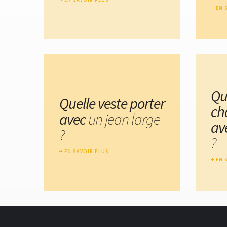
EN 
Qu
Quelle veste porter
ch
avec
un jean large
av
?
?
EN SAVOIR PLUS
EN 