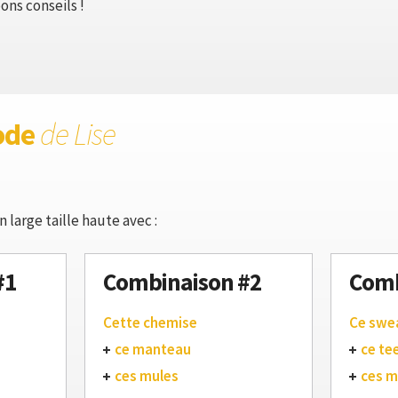
ons conseils !
ode
de Lise
 large taille haute avec :
#1
Combinaison #2
Comb
Cette chemise
Ce swe
ce manteau
ce te
ces mules
ces m