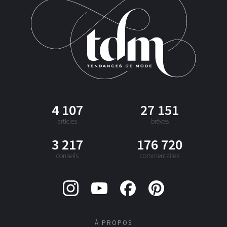
4 107
27 151
articles
brèves
3 217
176 720
conseils
commentaires
À PROPOS