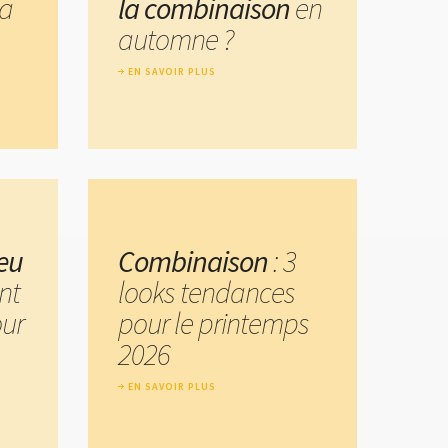
la
la combinaison
en
automne ?
EN SAVOIR PLUS
eu
Combinaison
: 3
nt
looks tendances
our
pour le printemps
2026
EN SAVOIR PLUS