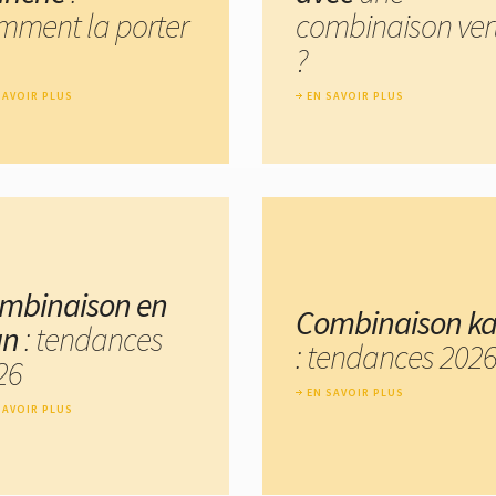
mment la porter
combinaison ver
?
SAVOIR PLUS
EN SAVOIR PLUS
mbinaison en
Combinaison ka
an
: tendances
: tendances 202
26
EN SAVOIR PLUS
SAVOIR PLUS