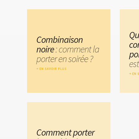
Qu
Combinaison
co
noire
: comment la
po
porter en soirée ?
est
EN SAVOIR PLUS
EN 
Comment porter