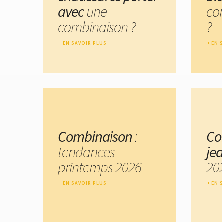
avec
une
co
combinaison ?
?
EN SAVOIR PLUS
EN 
Combinaison
:
Co
tendances
je
printemps 2026
20
EN SAVOIR PLUS
EN 