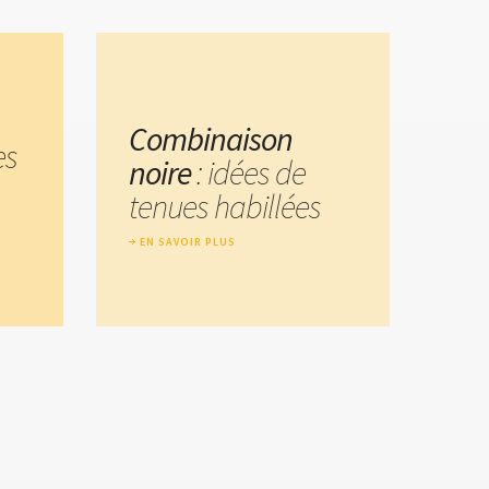
Combinaison
es
noire
: idées de
tenues habillées
EN SAVOIR PLUS