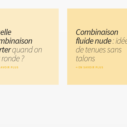
elle
Combinaison
mbinaison
fluide nude
: idé
rter
quand on
de tenues sans
 ronde ?
talons
SAVOIR PLUS
EN SAVOIR PLUS