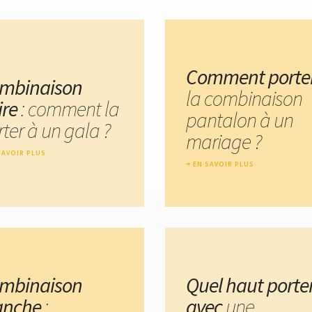
Comment porte
mbinaison
la combinaison
ire
: comment la
pantalon à un
ter à un gala ?
mariage ?
SAVOIR PLUS
EN SAVOIR PLUS
mbinaison
Quel haut porte
anche
:
avec
une