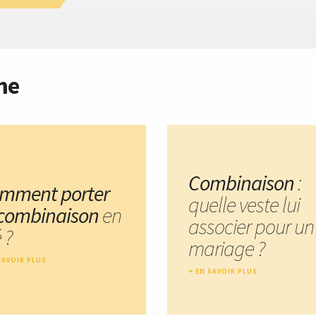
me
Combinaison
:
mment porter
quelle veste lui
 combinaison
en
associer pour un
 ?
mariage ?
SAVOIR PLUS
EN SAVOIR PLUS