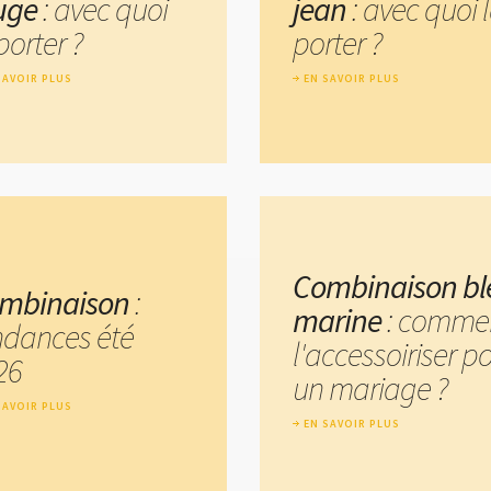
uge
: avec quoi
jean
: avec quoi 
porter ?
porter ?
SAVOIR PLUS
EN SAVOIR PLUS
Combinaison bl
mbinaison
:
marine
: comme
ndances été
l'accessoiriser p
26
un mariage ?
SAVOIR PLUS
EN SAVOIR PLUS