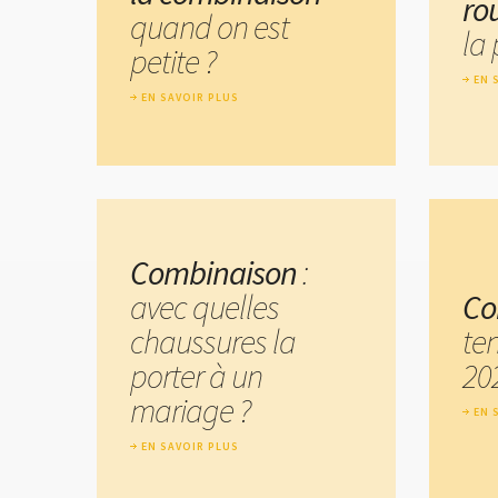
ro
quand on est
la 
petite ?
EN 
EN SAVOIR PLUS
Combinaison
:
avec quelles
Co
chaussures la
te
porter à un
20
mariage ?
EN 
EN SAVOIR PLUS