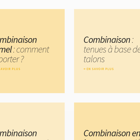
mbinaison
Combinaison
:
mel
: comment
tenues à base d
porter ?
talons
SAVOIR PLUS
EN SAVOIR PLUS
mbinaison
Combinaison e