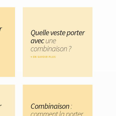
r
Quelle veste porter
avec
une
combinaison ?
EN SAVOIR PLUS
r
Combinaison
:
comment la porter