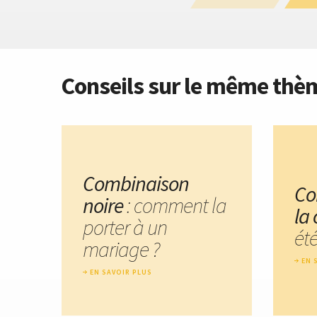
Conseils sur le même thè
Combinaison
Co
noire
: comment la
la
porter à un
été
mariage ?
EN 
EN SAVOIR PLUS