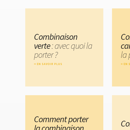
Combinaison
Co
verte
: avec quoi la
ca
porter ?
la 
EN SAVOIR PLUS
EN 
Comment porter
Co
la combinaison