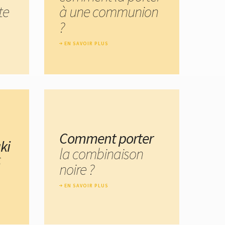
te
à une communion
?
EN SAVOIR PLUS
Comment porter
ki
la combinaison
6
noire ?
EN SAVOIR PLUS