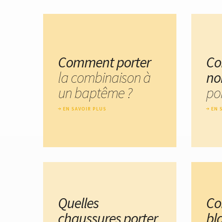
Comment porter
Co
la combinaison à
no
un baptême ?
por
EN SAVOIR PLUS
EN 
Quelles
Co
chaussures porter
bl