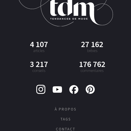
4 107
27 162
articles
brèves
3 217
176 762
conseils
commentaires
À PROPOS
TAGS
CONTACT