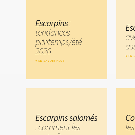
Escarpins
:
Es
tendances
av
printemps/été
ass
2026
EN 
EN SAVOIR PLUS
Escarpins salomés
Co
: comment les
les