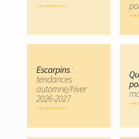
por
EN SAVOIR PLUS
EN 
Escarpins
:
Qu
tendances
po
automne/hiver
ma
2026-2027
EN 
EN SAVOIR PLUS