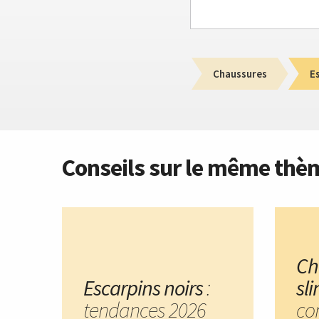
Chaussures
E
Conseils sur le même thè
Ch
Escarpins noirs
:
sl
tendances 2026
co