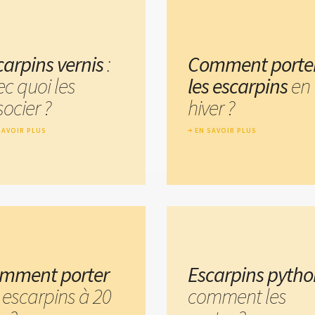
carpins vernis
:
Comment porte
ec quoi les
les escarpins
en
ocier ?
hiver ?
SAVOIR PLUS
EN SAVOIR PLUS
mment porter
Escarpins pytho
 escarpins à 20
comment les