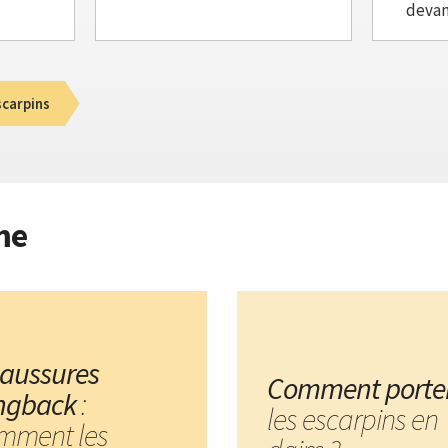
deva
scarpins
me
aussures
Comment porte
ingback
:
les escarpins en
mment les