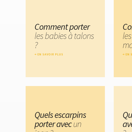
Comment porter
Co
les babies à talons
les
?
ma
EN SAVOIR PLUS
EN 
Quels escarpins
Qu
porter avec
un
av