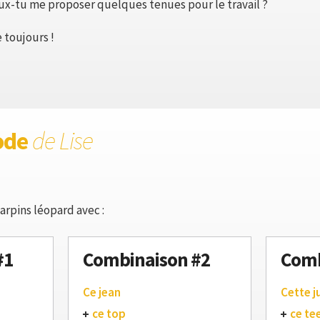
x-tu me proposer quelques tenues pour le travail ?
 toujours !
ode
de Lise
arpins léopard avec :
#1
Combinaison #2
Comb
Ce jean
Cette j
ce top
ce te