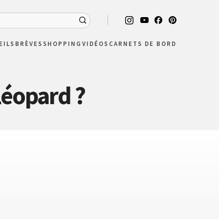
EILS
BRÈVES
SHOPPING
VIDÉOS
CARNETS DE BORD
léopard ?