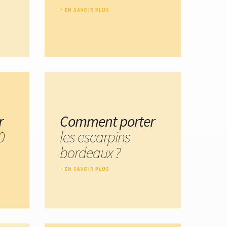
EN SAVOIR PLUS
r
Comment porter
0
les escarpins
bordeaux ?
EN SAVOIR PLUS