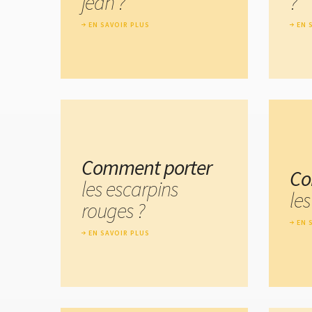
jean ?
?
EN SAVOIR PLUS
EN 
Comment porter
Co
les escarpins
les
rouges ?
EN 
EN SAVOIR PLUS