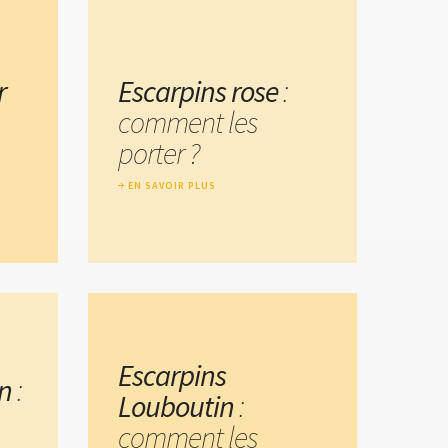
r
Escarpins rose
:
comment les
porter ?
EN SAVOIR PLUS
Escarpins
n
:
Louboutin
:
comment les