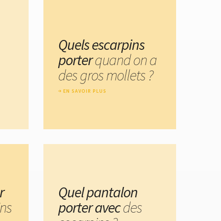
Quels escarpins
porter
quand on a
des gros mollets ?
EN SAVOIR PLUS
r
Quel pantalon
ins
porter avec
des