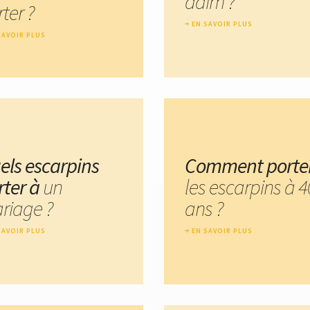
daim ?
ter ?
EN SAVOIR PLUS
SAVOIR PLUS
els escarpins
Comment porte
rter à
un
les escarpins à 4
riage ?
ans ?
SAVOIR PLUS
EN SAVOIR PLUS