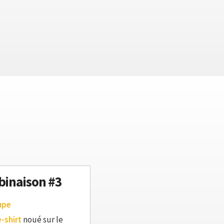
inaison #3
upe
e-shirt
noué sur le