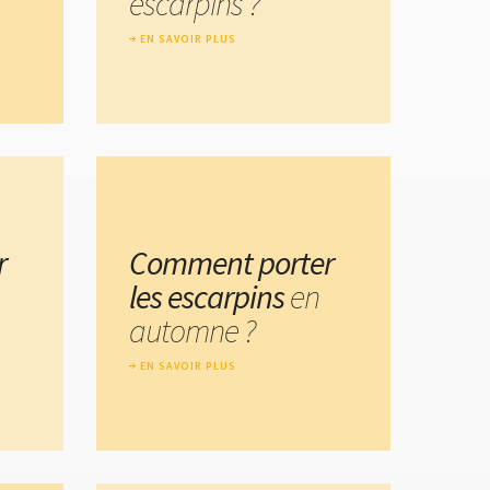
escarpins ?
EN SAVOIR PLUS
r
Comment porter
les escarpins
en
automne ?
EN SAVOIR PLUS