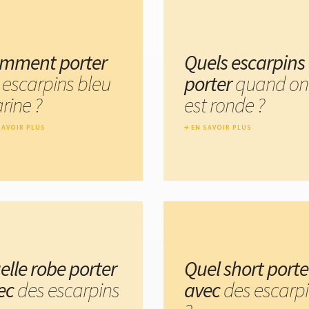
mment porter
Quels escarpins
 escarpins bleu
porter
quand on
rine ?
est ronde ?
SAVOIR PLUS
EN SAVOIR PLUS
elle robe porter
Quel short porte
ec
des escarpins
avec
des escarp