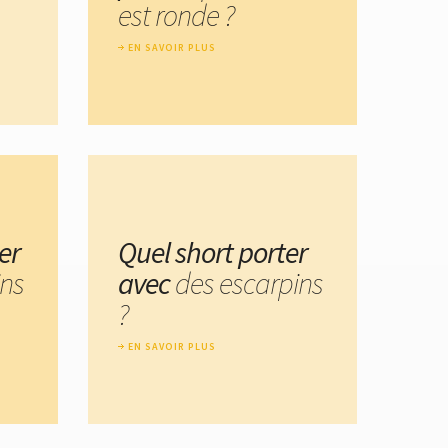
est ronde ?
EN SAVOIR PLUS
er
Quel short porter
ins
avec
des escarpins
?
EN SAVOIR PLUS