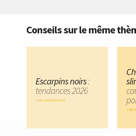
Conseils sur le même thè
Ch
Escarpins noirs
:
sl
tendances 2026
co
por
EN SAVOIR PLUS
EN 