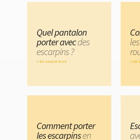
Quel pantalon
Co
porter avec
des
le
escarpins ?
ro
EN SAVOIR PLUS
EN 
Comment porter
Es
les escarpins
en
av