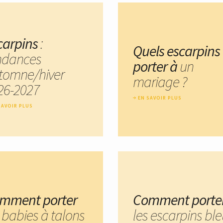
carpins
:
Quels escarpins
ndances
porter à
un
tomne/hiver
mariage ?
26-2027
EN SAVOIR PLUS
SAVOIR PLUS
mment porter
Comment porte
 babies à talons
les escarpins bl