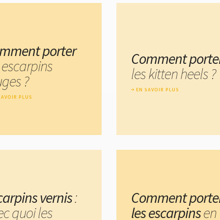
mment porter
Comment porte
s escarpins
les kitten heels ?
uges ?
EN SAVOIR PLUS
SAVOIR PLUS
carpins vernis
:
Comment porte
ec quoi les
les escarpins
en