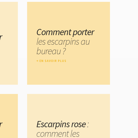
Comment porter
r
les escarpins au
bureau ?
EN SAVOIR PLUS
r
Escarpins rose
:
comment les