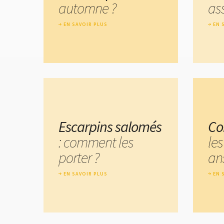
automne ?
ass
EN SAVOIR PLUS
EN 
Escarpins salomés
Co
: comment les
les
porter ?
an
EN SAVOIR PLUS
EN 