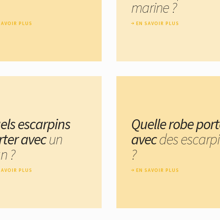
marine ?
SAVOIR PLUS
EN SAVOIR PLUS
els escarpins
Quelle robe port
rter avec
un
avec
des escarp
n ?
?
SAVOIR PLUS
EN SAVOIR PLUS