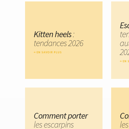
Es
Kitten heels
:
te
tendances 2026
au
20
EN SAVOIR PLUS
EN 
Comment porter
Co
les escarpins
les