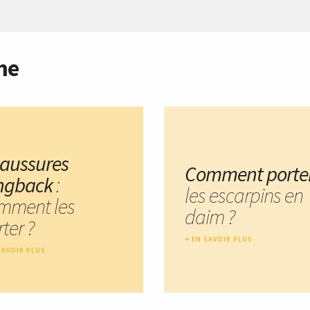
me
aussures
Comment porte
ingback
:
les escarpins en
mment les
daim ?
ter ?
EN SAVOIR PLUS
SAVOIR PLUS