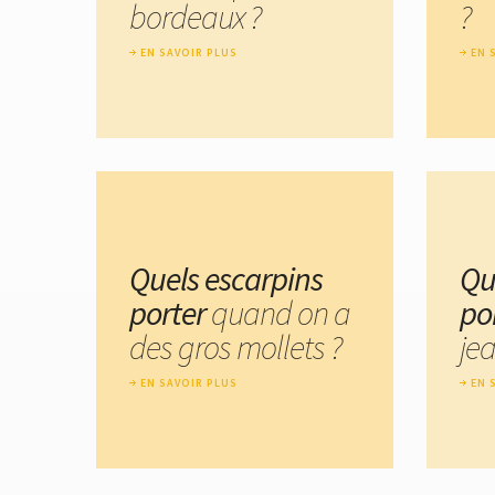
bordeaux ?
?
EN SAVOIR PLUS
EN 
Quels escarpins
Qu
porter
quand on a
po
des gros mollets ?
jea
EN SAVOIR PLUS
EN 