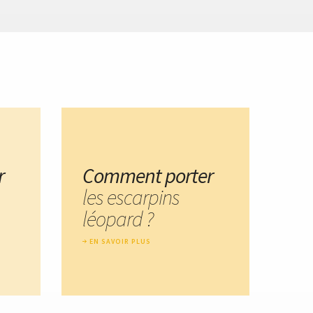
r
Comment porter
les escarpins
léopard ?
EN SAVOIR PLUS