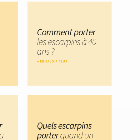
Comment porter
les escarpins à 40
ans ?
EN SAVOIR PLUS
r
Quels escarpins
eu
porter
quand on