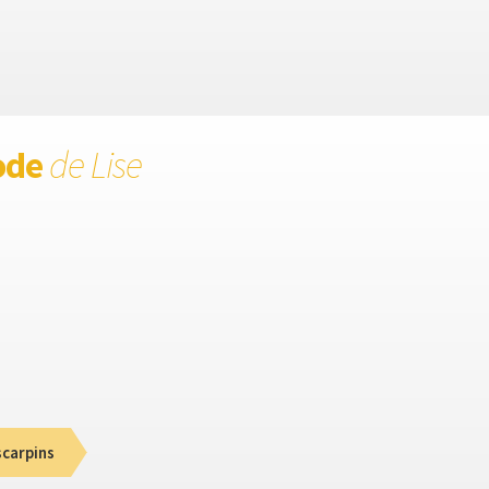
ode
de Lise
scarpins