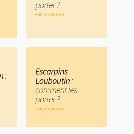
porter ?
EN SAVOIR PLUS
Escarpins
n
:
Louboutin
:
comment les
porter ?
EN SAVOIR PLUS