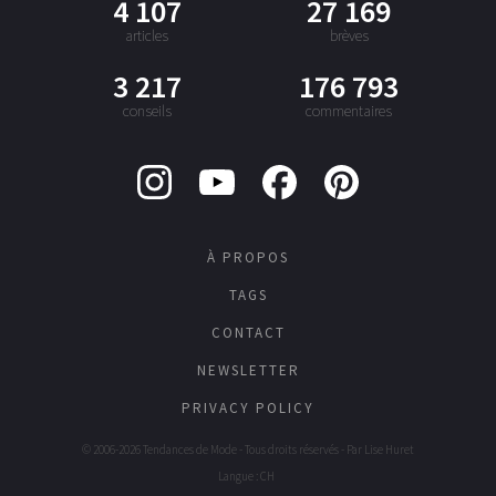
4 107
27 169
articles
brèves
3 217
176 793
conseils
commentaires
À PROPOS
TAGS
CONTACT
NEWSLETTER
PRIVACY POLICY
© 2006-2026 Tendances de Mode - Tous droits réservés - Par
Lise Huret
Langue : CH