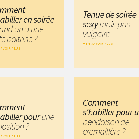
omment
Tenue de soirée
abiller en soirée
sexy
mais pas
and on a une
vulgaire
te poitrine ?
EN SAVOIR PLUS
SAVOIR PLUS
Comment
omment
s'habiller pour 
habiller pour
une
pendaison de
osition ?
crémaillère ?
SAVOIR PLUS