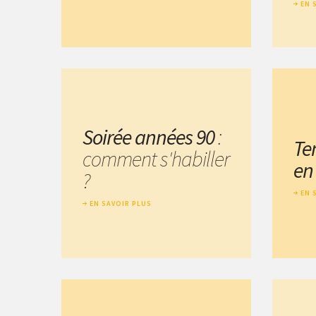
EN 
Soirée années 90
:
Te
comment s'habiller
e
?
EN 
EN SAVOIR PLUS