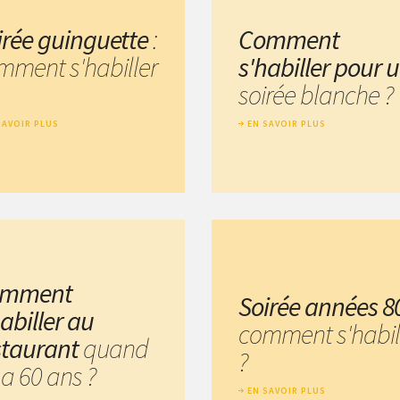
irée guinguette
:
Comment
mment s'habiller
s'habiller pour 
soirée blanche ?
SAVOIR PLUS
EN SAVOIR PLUS
omment
Soirée années 8
abiller au
comment s'habil
staurant
quand
?
 a 60 ans ?
EN SAVOIR PLUS