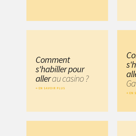
C
Comment
s'h
s'habiller pour
al
aller
au casino ?
Gar
EN SAVOIR PLUS
EN 