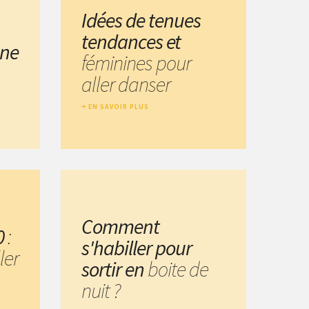
Idées de tenues
tendances et
une
féminines pour
aller danser
EN SAVOIR PLUS
Comment
0
:
s'habiller pour
ler
sortir en
boite de
nuit ?