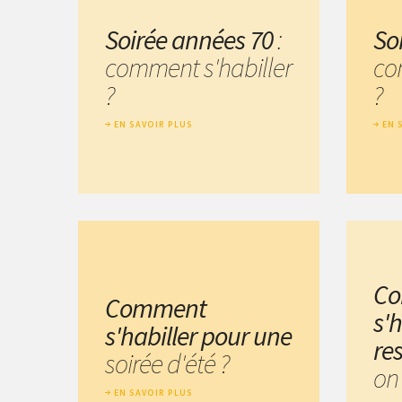
Soirée années 70
:
So
comment s'habiller
co
?
?
EN SAVOIR PLUS
EN 
C
Comment
s'h
s'habiller pour une
re
soirée d'été ?
on
EN SAVOIR PLUS