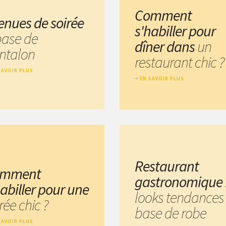
Comment
tenues de soirée
s'habiller pour
base de
dîner dans
un
ntalon
restaurant chic ?
SAVOIR PLUS
EN SAVOIR PLUS
Restaurant
omment
gastronomique
habiller pour une
looks tendances
rée chic ?
base de robe
SAVOIR PLUS