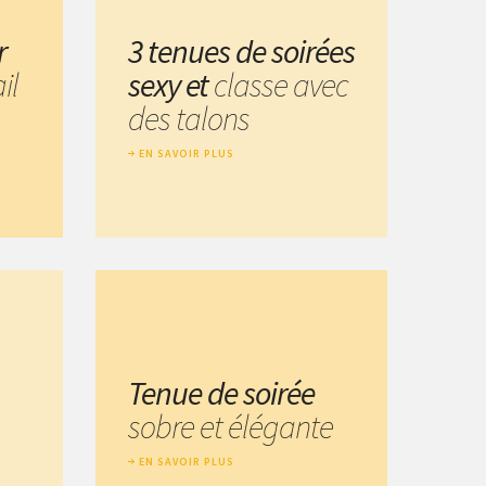
r
3 tenues de soirées
il
sexy et
classe avec
des talons
EN SAVOIR PLUS
Tenue de soirée
sobre et élégante
EN SAVOIR PLUS