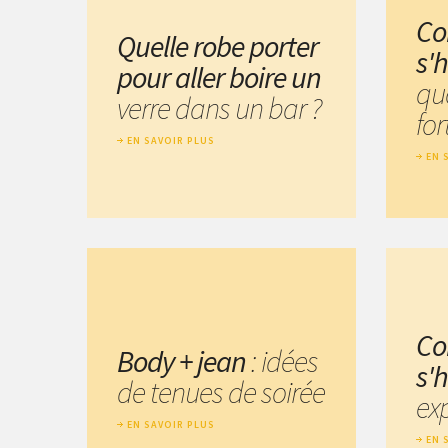
C
Quelle robe porter
s'h
pour aller boire un
qu
verre dans un bar ?
for
EN SAVOIR PLUS
EN 
C
Body + jean
: idées
s'
de tenues de soirée
exp
EN SAVOIR PLUS
EN 