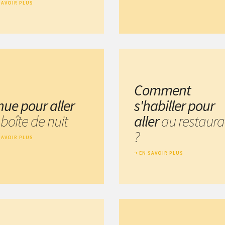
SAVOIR PLUS
Comment
nue pour aller
s'habiller pour
n
boîte de nuit
aller
au restaura
?
SAVOIR PLUS
EN SAVOIR PLUS