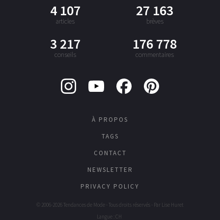
4 107
27 163
articles
brèves
3 217
176 778
conseils
commentaires
À PROPOS
TAGS
CONTACT
NEWSLETTER
PRIVACY POLICY
© 2006-2026 Tendances de Mode - Tous droits réservés - Par
Lise Huret
Langue : CH