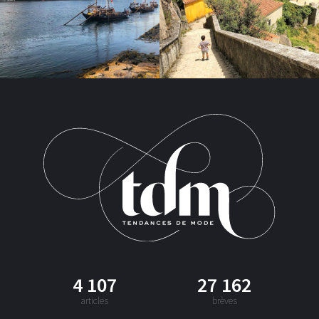
4 107
27 162
articles
brèves