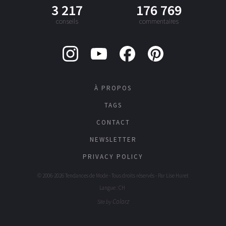
3 217
176 769
conseils
commentaires
À PROPOS
TAGS
CONTACT
NEWSLETTER
PRIVACY POLICY
© 2006-2026 Tendances de Mode - Tous droits réservés - Par
Lise Huret
Langue : CH
Colorz
Site by