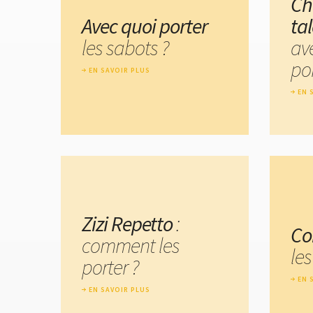
Ch
Avec quoi porter
ta
les sabots ?
av
por
EN SAVOIR PLUS
EN 
Zizi Repetto
:
Co
comment les
les
porter ?
EN 
EN SAVOIR PLUS