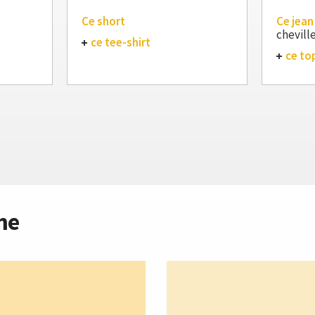
Ce short
Ce jean
chevill
ce tee-shirt
ce to
me