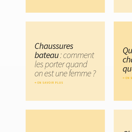
Chaussures
Qu
bateau
: comment
ch
les porter quand
qu
on est une femme ?
EN 
EN SAVOIR PLUS