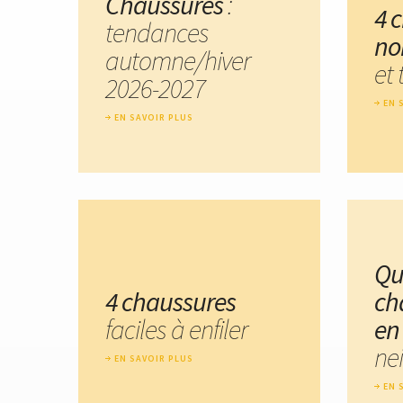
Chaussures
:
4 
tendances
no
automne/hiver
et
2026-2027
EN 
EN SAVOIR PLUS
Qu
4 chaussures
ch
faciles à enfiler
en 
ne
EN SAVOIR PLUS
EN 