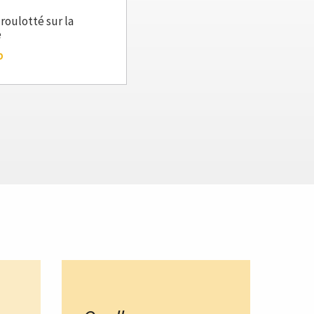
roulotté sur la
e
p