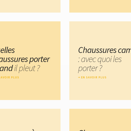
elles
Chaussures cam
aussures porter
: avec quoi les
and
il pleut ?
porter ?
SAVOIR PLUS
EN SAVOIR PLUS