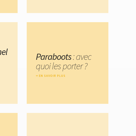
el
Paraboots
: avec
quoi les porter ?
EN SAVOIR PLUS