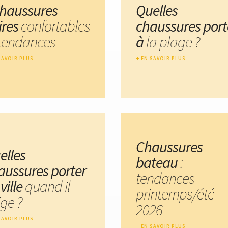
chaussures
Quelles
ires
confortables
chaussures port
 tendances
à
la plage ?
SAVOIR PLUS
EN SAVOIR PLUS
Chaussures
elles
bateau
:
aussures porter
tendances
ville
quand il
printemps/été
ige ?
2026
SAVOIR PLUS
EN SAVOIR PLUS