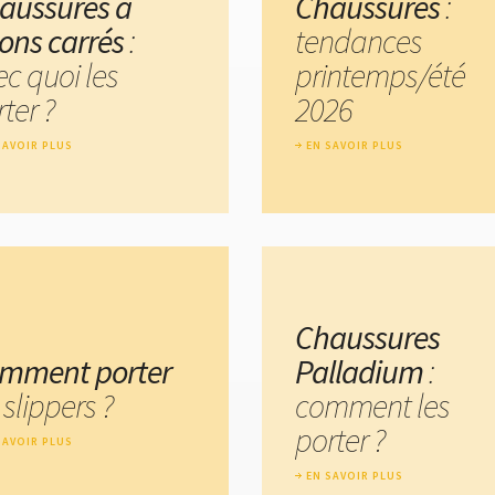
aussures à
Chaussures
:
lons carrés
:
tendances
ec quoi les
printemps/été
ter ?
2026
SAVOIR PLUS
EN SAVOIR PLUS
Chaussures
mment porter
Palladium
:
 slippers ?
comment les
porter ?
SAVOIR PLUS
EN SAVOIR PLUS