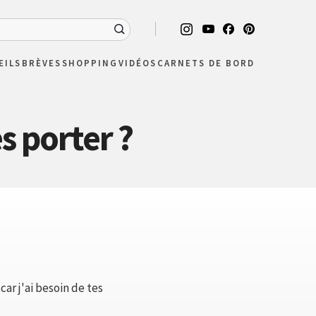
EILS
BRÈVES
SHOPPING
VIDÉOS
CARNETS DE BORD
s porter ?
ar j'ai besoin de tes