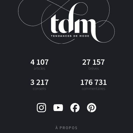
4 107
27 157
articles
brèves
3 217
176 731
conseils
commentaires
À PROPOS