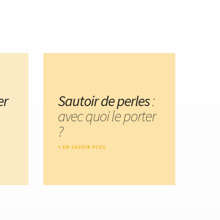
er
Sautoir de perles
:
avec quoi le porter
?
EN SAVOIR PLUS