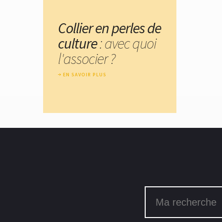
Collier en perles de
culture
: avec quoi
l'associer ?
EN SAVOIR PLUS