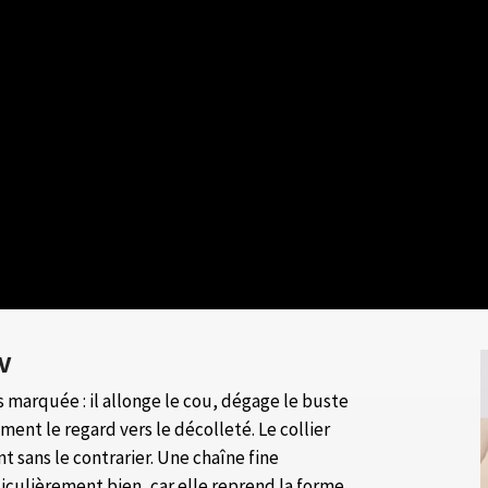
 V
s marquée : il allonge le cou, dégage le buste
ent le regard vers le décolleté. Le collier
sans le contrarier. Une chaîne fine
iculièrement bien, car elle reprend la forme