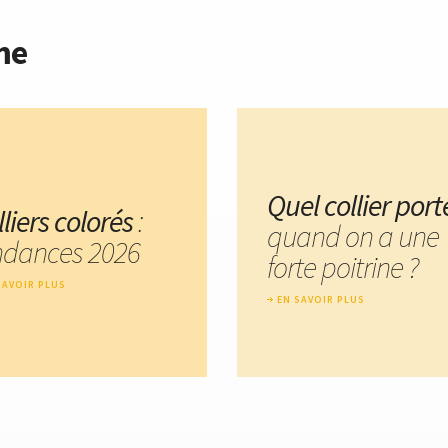
me
Quel collier port
liers colorés
:
quand on a une
ndances 2026
forte poitrine ?
SAVOIR PLUS
EN SAVOIR PLUS