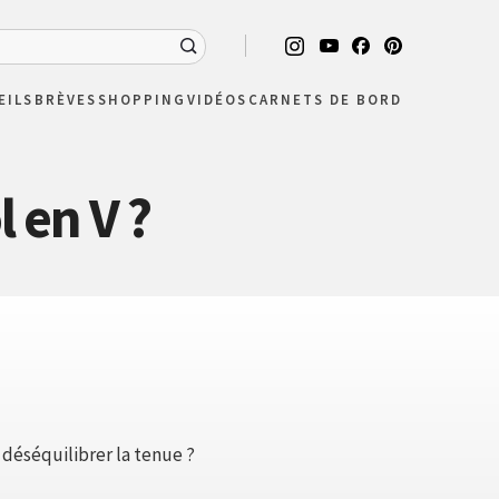
EILS
BRÈVES
SHOPPING
VIDÉOS
CARNETS DE BORD
l en V ?
 déséquilibrer la tenue ?