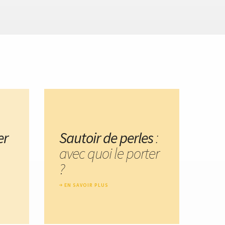
er
Sautoir de perles
:
avec quoi le porter
?
EN SAVOIR PLUS