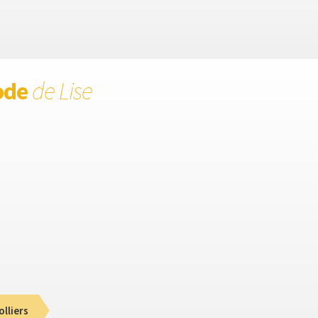
ode
de Lise
olliers