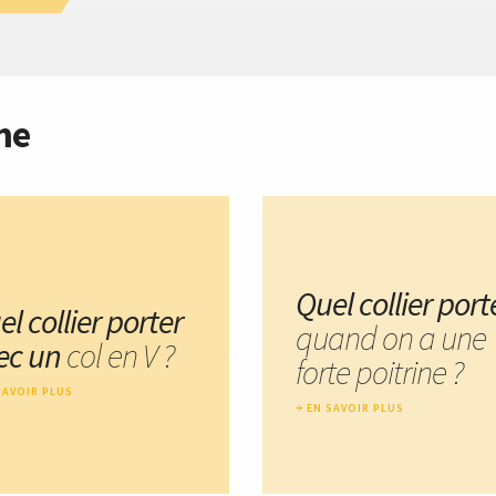
me
Quel collier port
l collier porter
quand on a une
ec un
col en V ?
forte poitrine ?
SAVOIR PLUS
EN SAVOIR PLUS