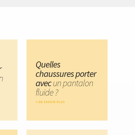
Quelles
r
chaussures porter
n
avec
un pantalon
fluide ?
EN SAVOIR PLUS