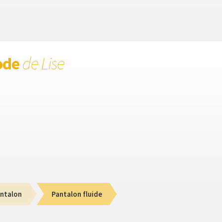
ode
de Lise
ntalon
Pantalon fluide