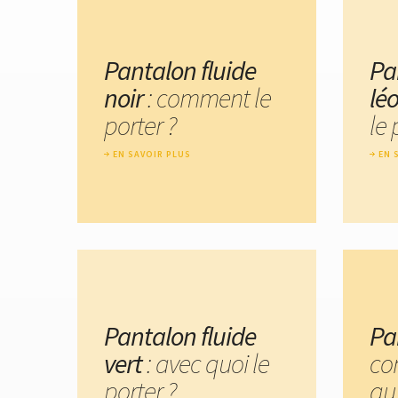
Pantalon fluide
Pa
noir
: comment le
lé
porter ?
le 
EN SAVOIR PLUS
EN 
Pantalon fluide
Pa
vert
: avec quoi le
co
porter ?
au