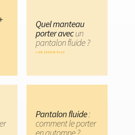
+
Quel manteau
porter avec
un
pantalon fluide ?
EN SAVOIR PLUS
Pantalon fluide
:
er
comment le porter
en automne ?