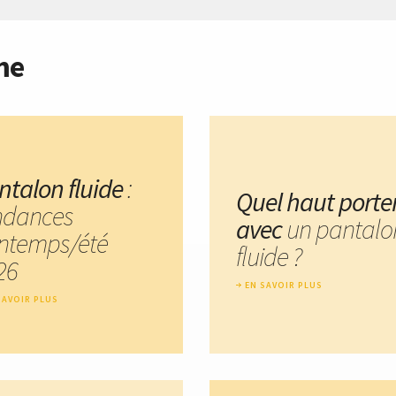
me
ntalon fluide
:
Quel haut porte
ndances
avec
un pantalo
intemps/été
fluide ?
26
EN SAVOIR PLUS
SAVOIR PLUS