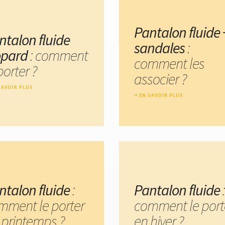
Pantalon fluide 
ntalon fluide
sandales
:
opard
: comment
comment les
porter ?
associer ?
SAVOIR PLUS
EN SAVOIR PLUS
ntalon fluide
:
Pantalon fluide
:
mment le porter
comment le port
 printemps ?
en hiver ?