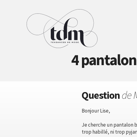
4 pantalons
Question
de 
Bonjour Lise,
Je cherche un pantalon bl
trop habillé, ni trop pyjam