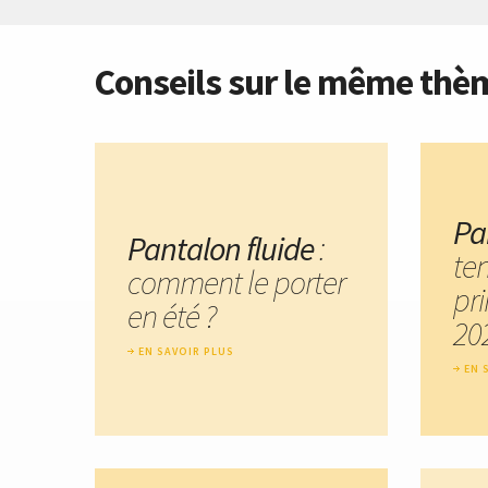
Conseils sur le même thè
Pa
Pantalon fluide
:
te
comment le porter
pr
en été ?
20
EN SAVOIR PLUS
EN 