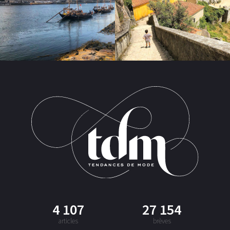
4 107
27 154
articles
brèves