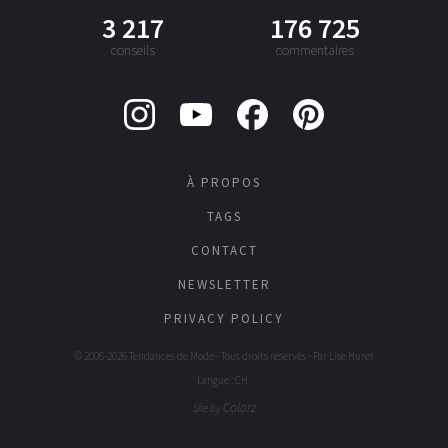
3 217
176 725
conseils
commentaires
À PROPOS
TAGS
CONTACT
NEWSLETTER
PRIVACY POLICY
© 2006-2026 Tendances de Mode - Tous droits réservés - Par
Lise Huret
Langue : CH
Colorz
Site by