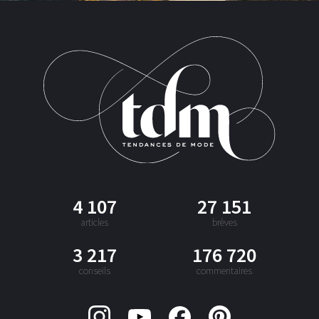
4 107
27 151
articles
brèves
3 217
176 720
conseils
commentaires