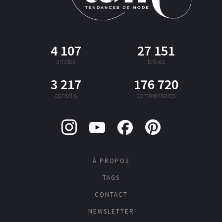
4 107
27 151
articles
brèves
3 217
176 720
conseils
commentaires
À PROPOS
TAGS
CONTACT
NEWSLETTER