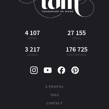
4 107
27 155
articles
brèves
3 217
176 725
conseils
commentaires
À PROPOS
TAGS
CONTACT