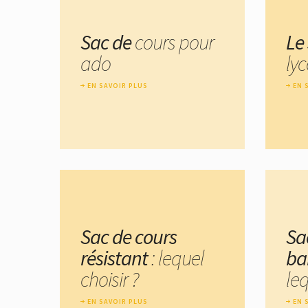
Sac de
cours pour
Le
ado
ly
EN SAVOIR PLUS
EN 
Sac de cours
Sa
résistant
: lequel
ba
choisir ?
leq
EN SAVOIR PLUS
EN 