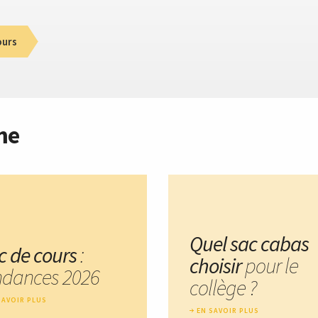
ours
me
Quel sac cabas
c de cours
:
choisir
pour le
ndances 2026
collège ?
SAVOIR PLUS
EN SAVOIR PLUS