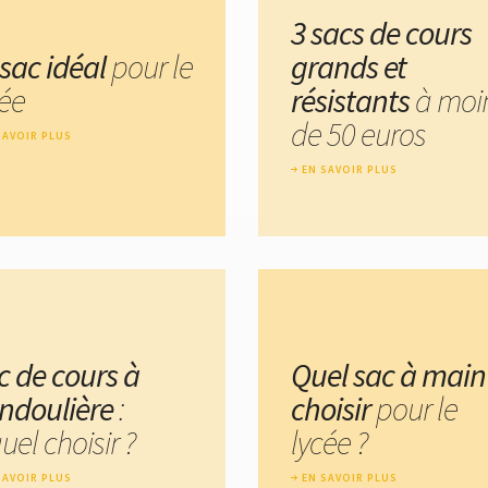
3 sacs de cours
 sac idéal
pour le
grands et
cée
résistants
à moi
de 50 euros
SAVOIR PLUS
EN SAVOIR PLUS
c de cours à
Quel sac à main
ndoulière
:
choisir
pour le
uel choisir ?
lycée ?
SAVOIR PLUS
EN SAVOIR PLUS