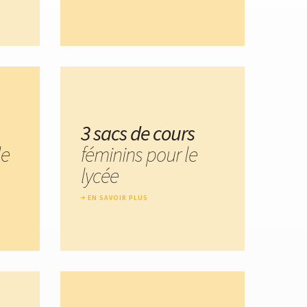
3 sacs de cours
le
féminins pour le
lycée
EN SAVOIR PLUS