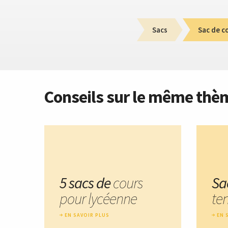
Sacs
Sac de c
Conseils sur le même thè
5 sacs de
cours
Sa
pour lycéenne
te
EN SAVOIR PLUS
EN 