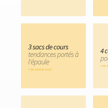
3 sacs de cours
4 
tendances portés à
po
l'épaule
EN 
EN SAVOIR PLUS