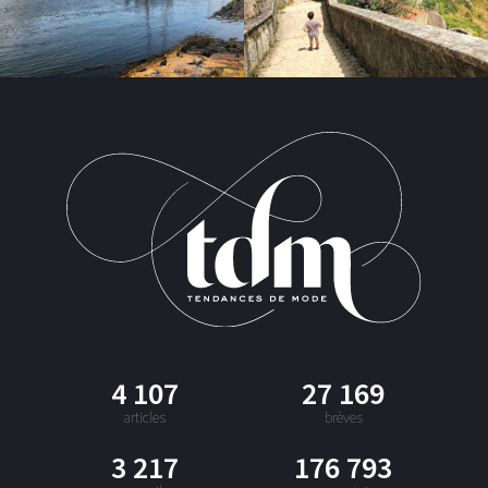
4 107
27 169
articles
brèves
3 217
176 793