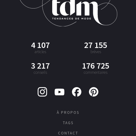
4 107
27 155
articles
brèves
3 217
176 725
conseils
commentaires
À PROPOS
TAGS
CONTACT