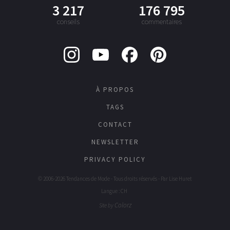
3 217
176 795
conseils
commentaires
À PROPOS
TAGS
CONTACT
NEWSLETTER
PRIVACY POLICY
© 2006-2026 Tendances de Mode - Tous droits réservés - Par
Lise Huret
Langue : CH
Colorz
Site by