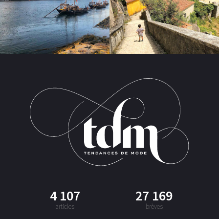
4 107
27 169
articles
brèves