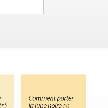
r
Comment porter
été
la jupe noire
en