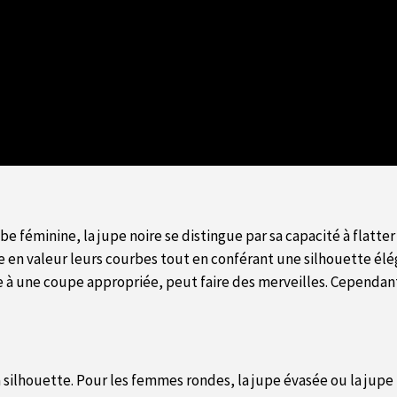
e féminine, la jupe noire se distingue par sa capacité à flatt
 en valeur leurs courbes tout en conférant une silhouette éléga
e à une coupe appropriée, peut faire des merveilles. Cependant
a silhouette. Pour les femmes rondes, la jupe évasée ou la jup