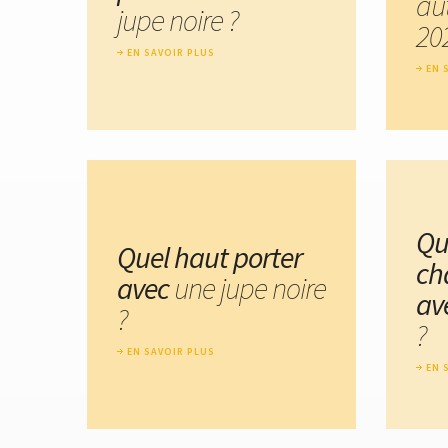
au
jupe noire ?
20
EN SAVOIR PLUS
EN 
Qu
Quel haut porter
ch
avec
une jupe noire
av
?
?
EN SAVOIR PLUS
EN 