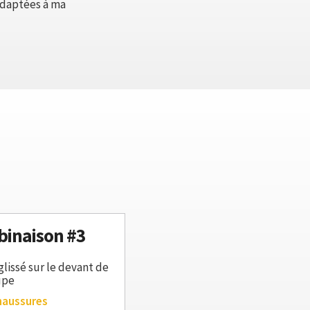
adaptées à ma
inaison #3
glissé sur le devant de
upe
haussures