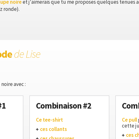
jupe noire
et j'aimerais que tu me proposes quelques tenues 
z ronde).
ode
de Lise
noire avec :
#1
Combinaison #2
Comb
Ce tee-shirt
Ce pull
cette j
ces collants
ces c
ces chaussures