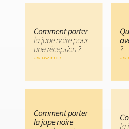
Comment porter
Qu
la jupe noire pour
av
une réception ?
?
EN SAVOIR PLUS
EN 
Comment porter
Co
la jupe noire
la 