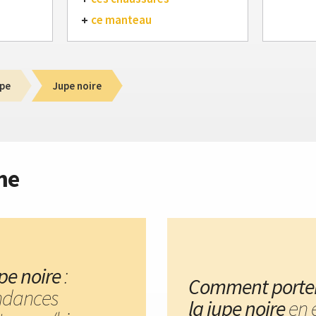
ce manteau
pe
Jupe noire
me
pe noire
:
Comment porte
ndances
la jupe noire
en 