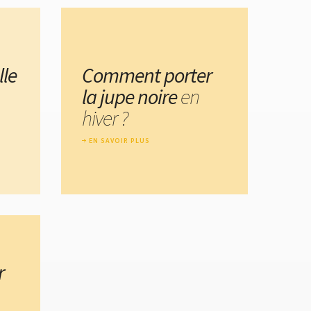
lle
Comment porter
la jupe noire
en
hiver ?
EN SAVOIR PLUS
r