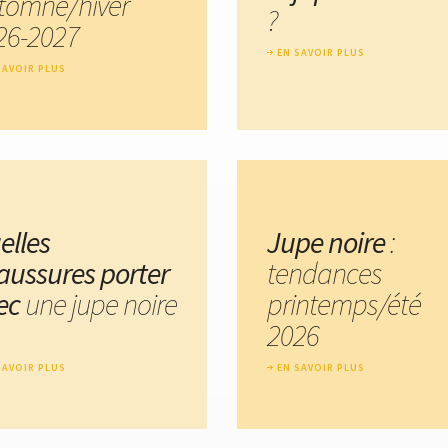
tomne/hiver
?
26-2027
EN SAVOIR PLUS
SAVOIR PLUS
elles
Jupe noire
:
aussures porter
tendances
ec
une jupe noire
printemps/été
2026
SAVOIR PLUS
EN SAVOIR PLUS