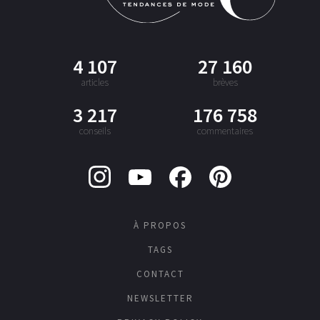
4 107
27 160
articles
brèves
3 217
176 758
conseils
commentaires
À PROPOS
TAGS
CONTACT
NEWSLETTER