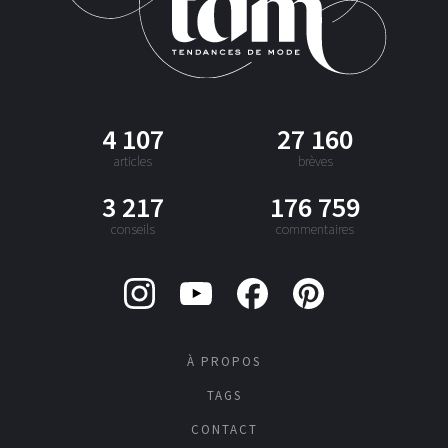
4 107
27 160
articles
brèves
3 217
176 759
conseils
commentaires
À PROPOS
TAGS
CONTACT