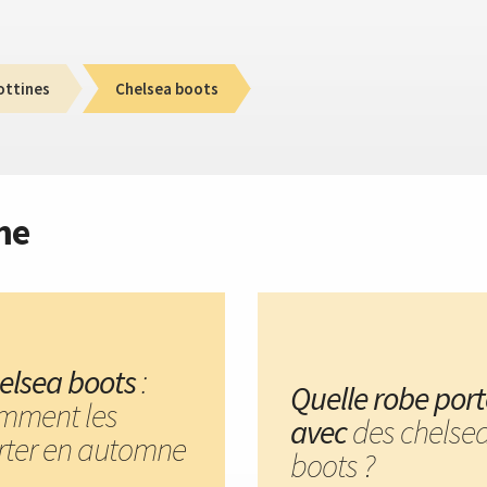
ottines
Chelsea boots
me
elsea boots
:
Quelle robe port
mment les
avec
des chelse
rter en automne
boots ?