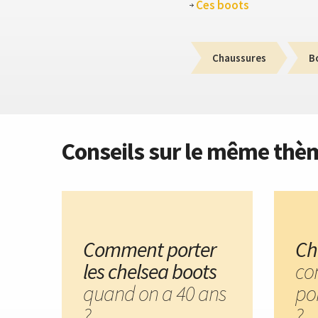
Ces boots
Chaussures
B
Conseils sur le même thè
Comment porter
Ch
les chelsea boots
co
quand on a 40 ans
po
?
?