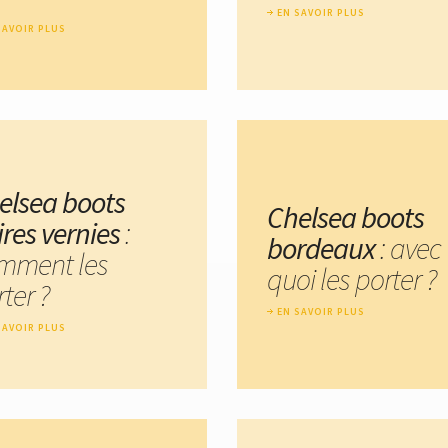
EN SAVOIR PLUS
SAVOIR PLUS
elsea boots
Chelsea boots
ires vernies
:
bordeaux
: avec
mment les
quoi les porter ?
ter ?
EN SAVOIR PLUS
SAVOIR PLUS