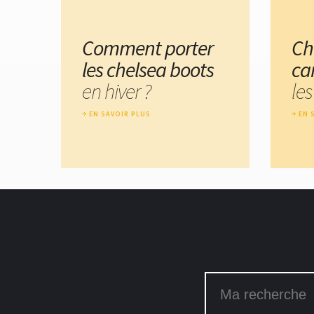
Comment porter
Ch
les chelsea boots
ca
en hiver ?
les
EN SAVOIR PLUS
EN 