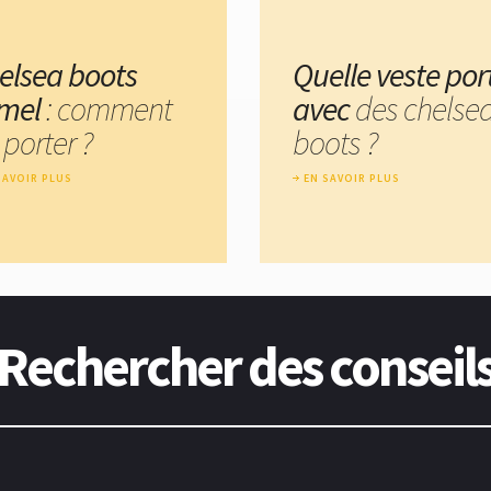
elsea boots
Quelle veste por
mel
: comment
avec
des chelse
 porter ?
boots ?
SAVOIR PLUS
EN SAVOIR PLUS
Rechercher des conseil