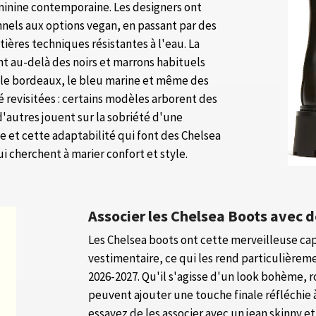
minine contemporaine. Les designers ont
onnels aux options vegan, en passant par des
ières techniques résistantes à l'eau. La
ant au-delà des noirs et marrons habituels
 le bordeaux, le bleu marine et même des
 revisitées : certains modèles arborent des
'autres jouent sur la sobriété d'une
e et cette adaptabilité qui font des Chelsea
 cherchent à marier confort et style.
Associer les Chelsea Boots avec 
Les Chelsea boots ont cette merveilleuse cap
vestimentaire, ce qui les rend particulièrem
2026-2027. Qu'il s'agisse d'un look bohème, 
peuvent ajouter une touche finale réfléchie 
essayez de les associer avec un jean skinny e