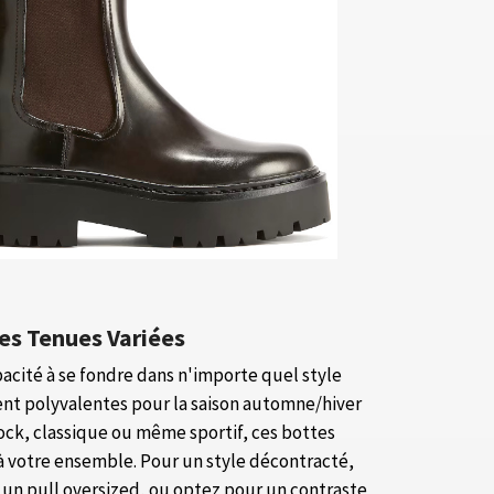
des Tenues Variées
acité à se fondre dans n'importe quel style
ent polyvalentes pour la saison automne/hiver
rock, classique ou même sportif, ces bottes
à votre ensemble. Pour un style décontracté,
t un pull oversized, ou optez pour un contraste