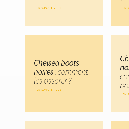
EN SAVOIR PLUS
EN 
Ch
Chelsea boots
no
noires
: comment
co
les assortir ?
por
EN SAVOIR PLUS
EN 