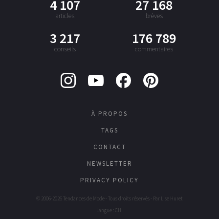
4 107
27 168
articles
brèves
3 217
176 789
conseils
commentaires
À PROPOS
TAGS
CONTACT
NEWSLETTER
PRIVACY POLICY
© 2006-2026 Tendances de Mode - Tous droits réservés - Par
Lise Huret
Langue : CH