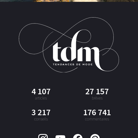
4 107
27 157
articles
brèves
3 217
176 741
conseils
commentaires