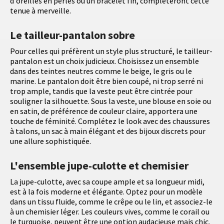
d'oreilles en perles ou un bracelet fin, compléteront cette
tenue à merveille.
Le tailleur-pantalon sobre
Pour celles qui préfèrent un style plus structuré, le tailleur-
pantalon est un choix judicieux. Choisissez un ensemble
dans des teintes neutres comme le beige, le gris ou le
marine. Le pantalon doit être bien coupé, ni trop serré ni
trop ample, tandis que la veste peut être cintrée pour
souligner la silhouette. Sous la veste, une blouse en soie ou
en satin, de préférence de couleur claire, apportera une
touche de féminité. Complétez le look avec des chaussures
à talons, un sac à main élégant et des bijoux discrets pour
une allure sophistiquée.
L'ensemble jupe-culotte et chemisier
La jupe-culotte, avec sa coupe ample et sa longueur midi,
est à la fois moderne et élégante. Optez pour un modèle
dans un tissu fluide, comme le crêpe ou le lin, et associez-le
à un chemisier léger. Les couleurs vives, comme le corail ou
le turquoise, peuvent être une option audacieuse mais chic.