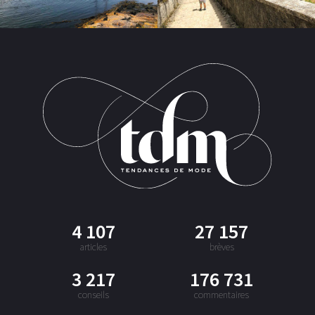
4 107
27 157
articles
brèves
3 217
176 731
conseils
commentaires