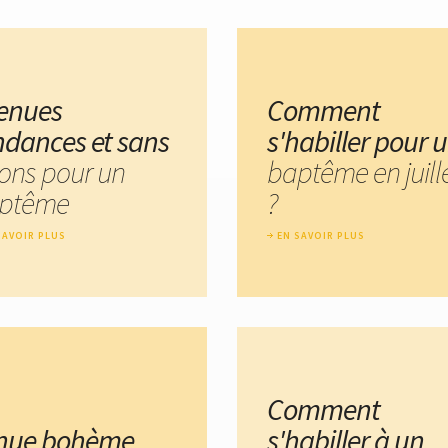
tenues
Comment
ndances et sans
s'habiller pour 
lons pour un
baptême en juill
ptême
?
SAVOIR PLUS
EN SAVOIR PLUS
Comment
nue bohème
s'habiller à un