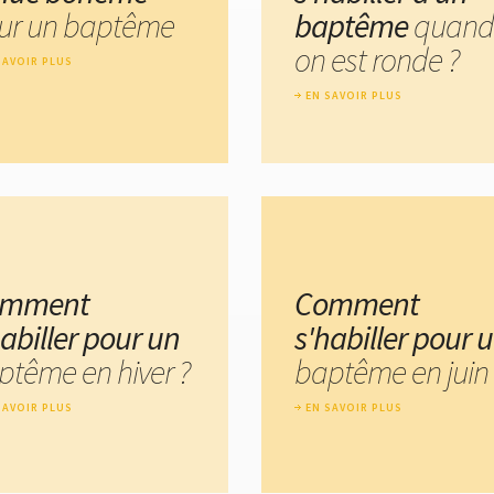
ur un baptême
baptême
quand
on est ronde ?
SAVOIR PLUS
EN SAVOIR PLUS
omment
Comment
habiller pour un
s'habiller pour 
ptême en hiver ?
baptême en juin 
SAVOIR PLUS
EN SAVOIR PLUS