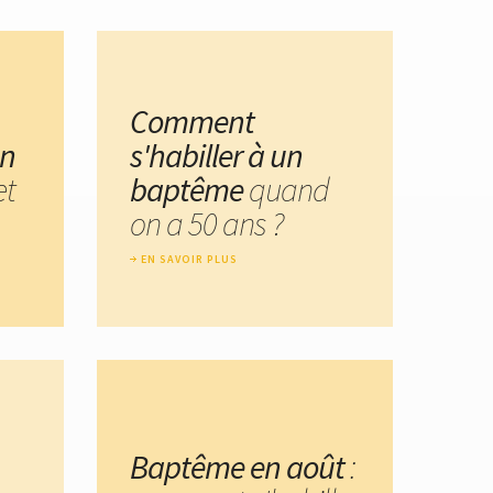
Comment
un
s'habiller à un
et
baptême
quand
on a 50 ans ?
EN SAVOIR PLUS
Baptême en août
: