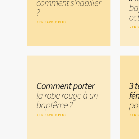
comment s'habiller
ba
?
oc
EN SAVOIR PLUS
EN 
Comment porter
3 
la robe rouge à un
fé
baptême ?
po
EN SAVOIR PLUS
EN 