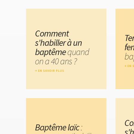
Comment
Te
s'habiller à un
f
baptême
quand
ba
on a 40 ans ?
EN 
EN SAVOIR PLUS
C
Baptême laïc
:
s'