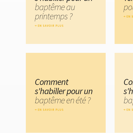
baptême au
po
printemps ?
EN 
EN SAVOIR PLUS
Comment
C
s'habiller pour un
s'
baptême en été ?
ba
EN SAVOIR PLUS
EN 