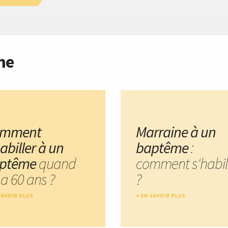
me
omment
Marraine à un
abiller à un
baptême
:
ptême
quand
comment s'habil
 a 60 ans ?
?
SAVOIR PLUS
EN SAVOIR PLUS