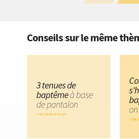
Conseils sur le même thè
C
3 tenues de
s'h
baptême
à base
ba
de pantalon
on
EN SAVOIR PLUS
EN 