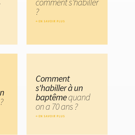
comment s'habiller
?
EN SAVOIR PLUS
Comment
s'habiller à un
un
baptême
quand
?
on a 70 ans ?
EN SAVOIR PLUS