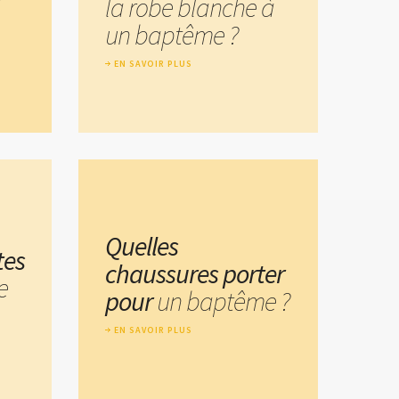
la robe blanche à
un baptême ?
EN SAVOIR PLUS
Quelles
tes
chaussures porter
e
pour
un baptême ?
EN SAVOIR PLUS