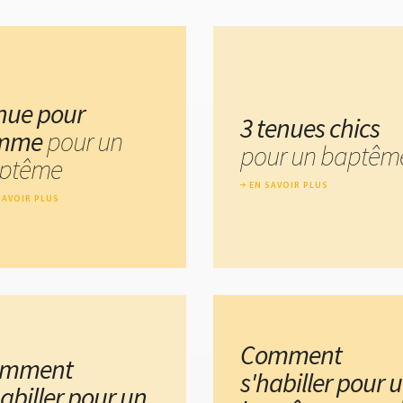
nue pour
3 tenues chics
emme
pour un
pour un baptêm
ptême
EN SAVOIR PLUS
SAVOIR PLUS
Comment
omment
s'habiller pour 
habiller pour un