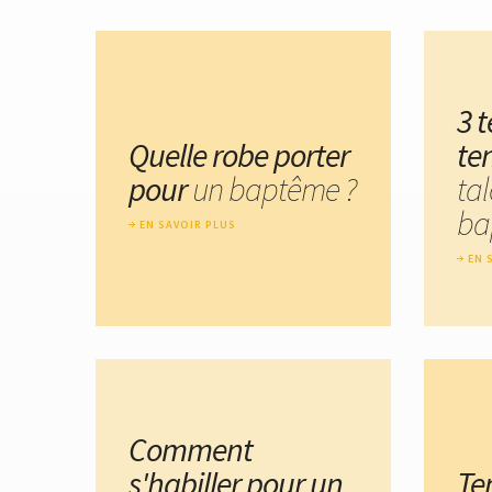
3 
Quelle robe porter
te
pour
un baptême ?
ta
ba
EN SAVOIR PLUS
EN 
Comment
s'habiller pour un
Te