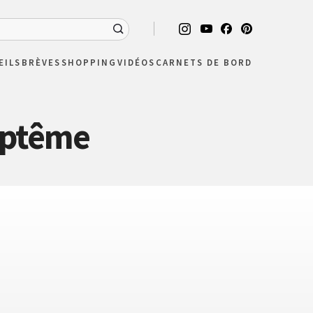
EILS
BRÈVES
SHOPPING
VIDÉOS
CARNETS DE BORD
aptême