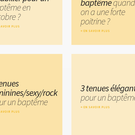
baptême
quand
ptême en
on a une forte
tobre ?
poitrine ?
SAVOIR PLUS
EN SAVOIR PLUS
tenues
3 tenues élégan
minines/sexy/rock
pour un baptêm
ur un baptême
EN SAVOIR PLUS
SAVOIR PLUS