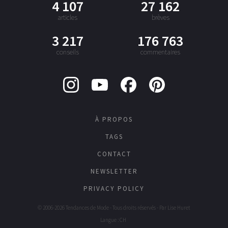
4 107
27 162
articles
brèves
3 217
176 763
conseils
commentaires
À PROPOS
TAGS
CONTACT
NEWSLETTER
PRIVACY POLICY
© 2006-2026 Tendances de Mode - Tous droits réservés - Par
Lise Huret
Langue : CH