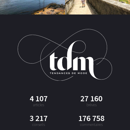
4 107
27 160
articles
brèves
3 217
176 758
conseils
commentaires