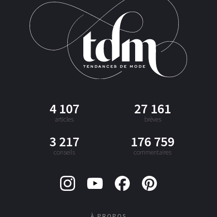
4 107
27 161
articles
brèves
3 217
176 759
conseils
commentaires
À PROPOS