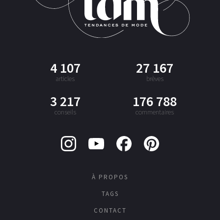
4 107
27 167
articles
brèves
3 217
176 788
conseils
commentaires
À PROPOS
TAGS
CONTACT