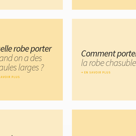
elle robe porter
Comment porte
and on a des
la robe chasuble
aules larges ?
EN SAVOIR PLUS
SAVOIR PLUS