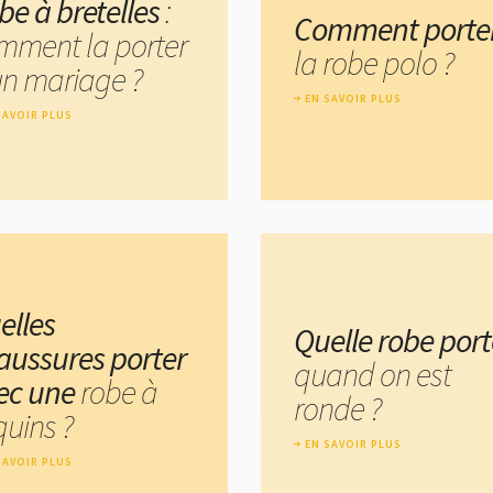
be à bretelles
:
Comment porte
mment la porter
la robe polo ?
un mariage ?
EN SAVOIR PLUS
SAVOIR PLUS
elles
Quelle robe port
aussures porter
quand on est
ec une
robe à
ronde ?
quins ?
EN SAVOIR PLUS
SAVOIR PLUS