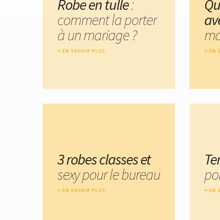
Robe en tulle
:
Qu
comment la porter
av
à un mariage ?
mo
EN SAVOIR PLUS
EN 
3 robes classes et
Te
sexy pour le bureau
po
EN SAVOIR PLUS
EN 