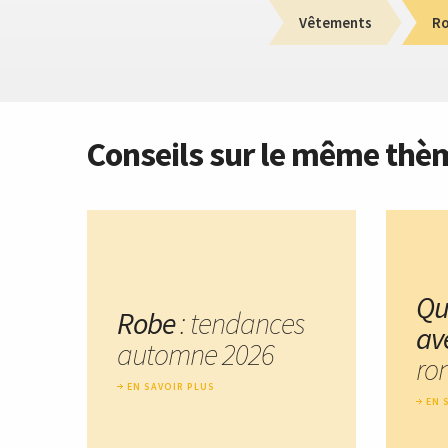
Vêtements
R
Conseils sur le même thè
Que
Robe
: tendances
av
automne 2026
ro
EN SAVOIR PLUS
EN 