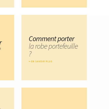
Comment porter
r
la robe portefeuille
?
?
EN SAVOIR PLUS