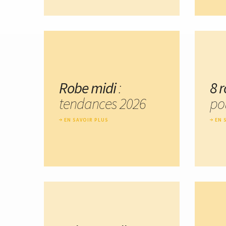
Robe midi
:
8 
tendances 2026
pou
EN SAVOIR PLUS
EN 