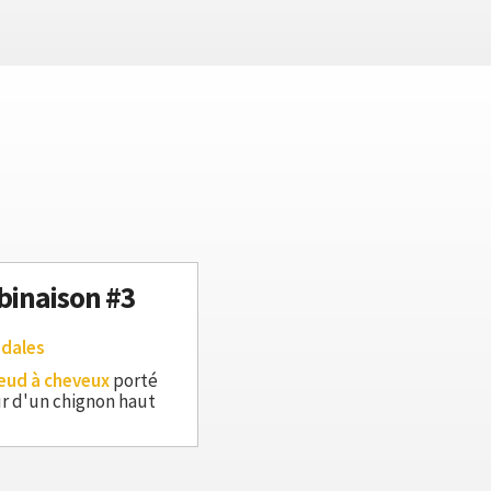
inaison #3
ndales
eud à cheveux
porté
r d'un chignon haut