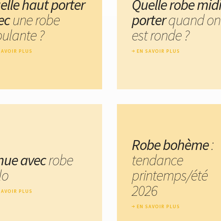
elle haut porter
Quelle robe mid
ec
une robe
porter
quand on
ulante ?
est ronde ?
SAVOIR PLUS
EN SAVOIR PLUS
Robe bohème
:
nue avec
robe
tendance
lo
printemps/été
2026
SAVOIR PLUS
EN SAVOIR PLUS