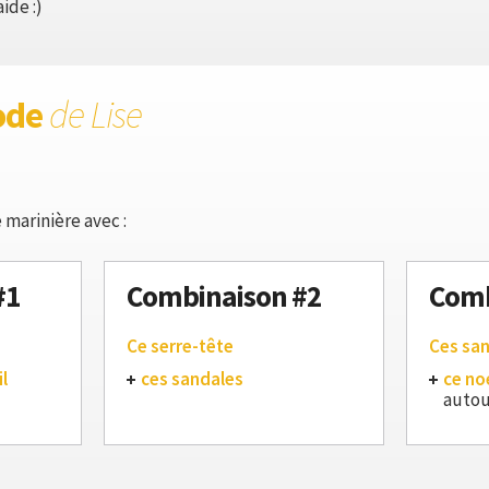
ide :)
ode
de Lise
 marinière avec :
#1
Combinaison #2
Comb
Ce serre-tête
Ces sa
l
ces sandales
ce no
autou