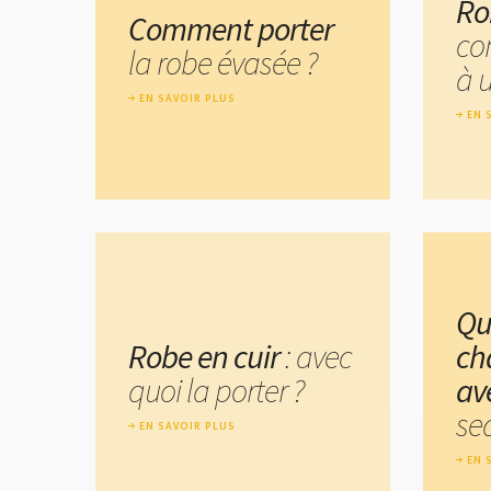
Ro
Comment porter
co
la robe évasée ?
à 
EN SAVOIR PLUS
EN 
Qu
Robe en cuir
: avec
ch
quoi la porter ?
av
se
EN SAVOIR PLUS
EN 