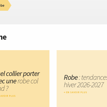
obe
me
l collier porter
Robe
: tendance
ec une
robe col
hiver 2026-2027
nd ?
EN SAVOIR PLUS
SAVOIR PLUS