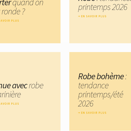
rter
quand on
printemps 2026
 ronde ?
EN SAVOIR PLUS
SAVOIR PLUS
Robe bohème
:
nue avec
robe
tendance
rinière
printemps/été
2026
SAVOIR PLUS
EN SAVOIR PLUS