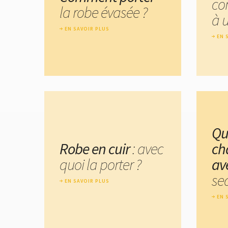
co
la robe évasée ?
à 
EN SAVOIR PLUS
EN 
Qu
Robe en cuir
: avec
ch
quoi la porter ?
av
se
EN SAVOIR PLUS
EN 