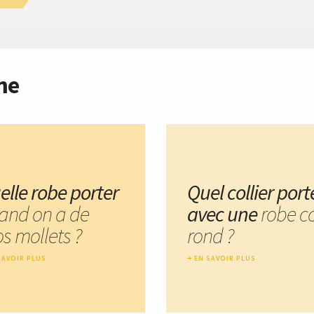
me
elle robe porter
Quel collier port
and on a de
avec une
robe c
s mollets ?
rond ?
SAVOIR PLUS
EN SAVOIR PLUS