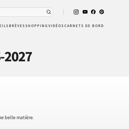
EILS
BRÈVES
SHOPPING
VIDÉOS
CARNETS DE BORD
6-2027
ne belle matière.