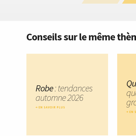
Conseils sur le même thè
Qu
Robe
: tendances
qu
automne 2026
gro
EN SAVOIR PLUS
EN 