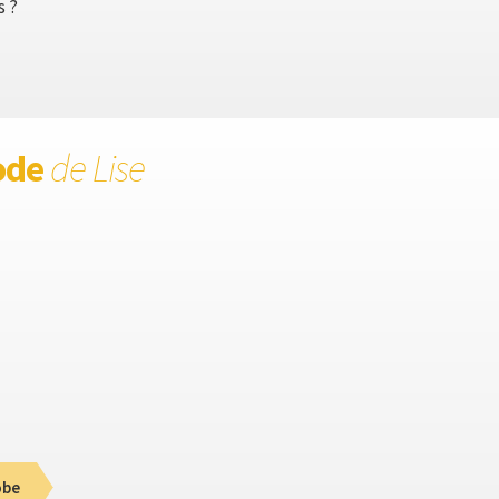
s ?
ode
de Lise
obe