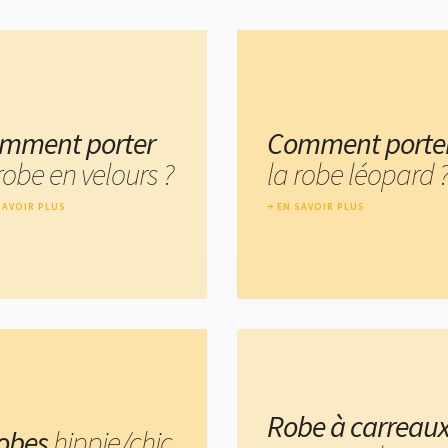
mment porter
Comment porte
robe en velours ?
la robe léopard 
SAVOIR PLUS
EN SAVOIR PLUS
Robe à carreau
robes
hippie/chic