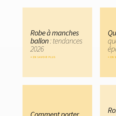
Robe à manches
Qu
ballon
: tendances
qu
2026
ép
EN SAVOIR PLUS
EN 
Ro
Comment porter