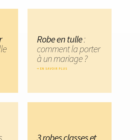
r
Robe en tulle
:
lle
comment la porter
à un mariage ?
EN SAVOIR PLUS
s
3 robes classes et