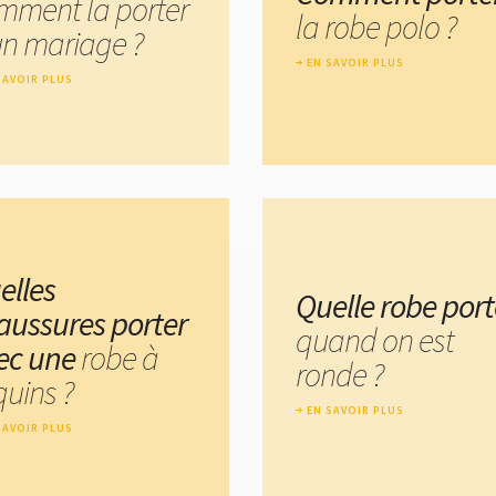
mment la porter
la robe polo ?
un mariage ?
EN SAVOIR PLUS
SAVOIR PLUS
elles
Quelle robe port
aussures porter
quand on est
ec une
robe à
ronde ?
quins ?
EN SAVOIR PLUS
SAVOIR PLUS