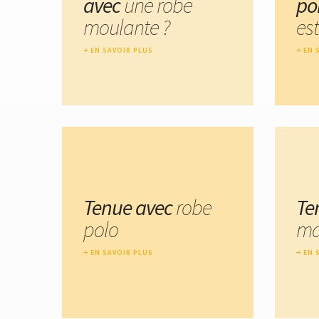
avec
une robe
po
moulante ?
est
EN SAVOIR PLUS
EN 
Tenue avec
robe
Te
polo
ma
EN SAVOIR PLUS
EN 