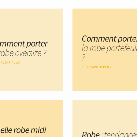
Comment porte
mment porter
la robe portefeui
robe oversize ?
?
SAVOIR PLUS
EN SAVOIR PLUS
elle robe midi
Robe
: tendance