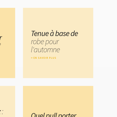
Tenue à base de
r
robe pour
?
l'automne
EN SAVOIR PLUS
x
:
Quel pull porter