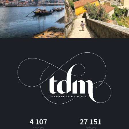
4 107
27 151
articles
brèves