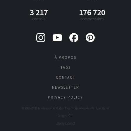
3 217
176 720
conseils
commentaires
À PROPOS
TAGS
CONTACT
NEWSLETTER
PRIVACY POLICY
© 2006-2026 Tendances de Mode - Tous droits réservés - Par
Lise Huret
Langue : CH
Colorz
Site by