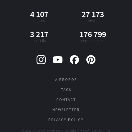
4 107
27 173
articles
brèves
3 217
176 799
conseils
commentaires
À PROPOS
TAGS
CONTACT
NEWSLETTER
PRIVACY POLICY
© 2006-2026 Tendances de Mode - Tous droits réservés - Par
Lise Huret