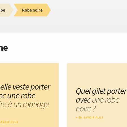
obe
Robe noire
me
elle veste porter
Quel gilet porter
ec une robe
avec
une robe
ire à un mariage
noire ?
EN SAVOIR PLUS
SAVOIR PLUS