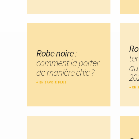
Ro
Robe noire
:
te
comment la porter
au
de manière chic ?
20
EN SAVOIR PLUS
EN 