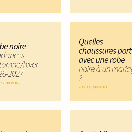
Quelles
be noire
:
chaussures port
ndances
avec une robe
tomne/hiver
noire à un mari
26-2027
?
SAVOIR PLUS
EN SAVOIR PLUS