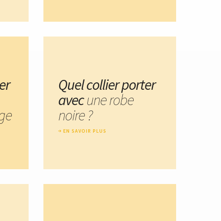
er
Quel collier porter
avec
une robe
age
noire ?
EN SAVOIR PLUS