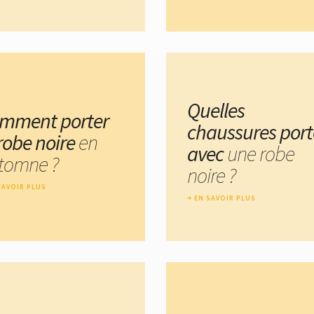
Quelles
mment porter
chaussures port
 robe noire
en
avec
une robe
tomne ?
noire ?
SAVOIR PLUS
EN SAVOIR PLUS