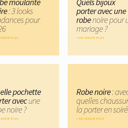
be moulante
Quels bijoux
ire
: 3 looks
porter avec une
ndances pour
robe
noire pour 
26
mariage ?
SAVOIR PLUS
EN SAVOIR PLUS
elle pochette
Robe noire
: ave
rter avec
une
quelles chaussu
e noire ?
la porter en soiré
SAVOIR PLUS
EN SAVOIR PLUS