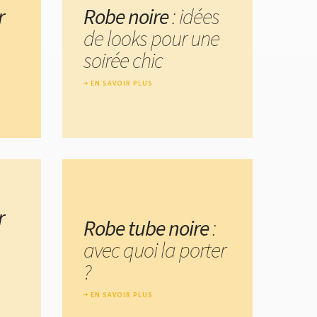
r
Robe noire
: idées
de looks pour une
soirée chic
EN SAVOIR PLUS
r
Robe tube noire
:
avec quoi la porter
?
EN SAVOIR PLUS