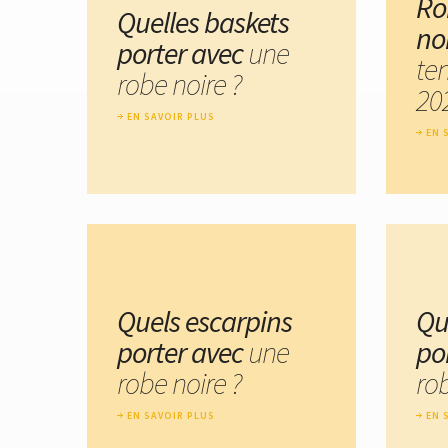
Ro
Quelles baskets
no
porter avec
une
te
robe noire ?
20
EN SAVOIR PLUS
EN 
Quels escarpins
Qu
porter avec
une
po
robe noire ?
rob
EN SAVOIR PLUS
EN 