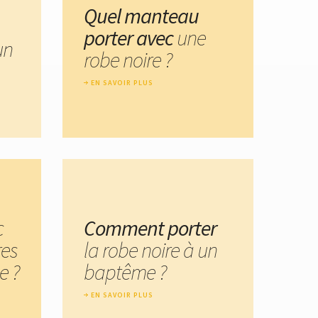
Quel manteau
porter avec
une
un
robe noire ?
EN SAVOIR PLUS
c
Comment porter
res
la robe noire à un
e ?
baptême ?
EN SAVOIR PLUS