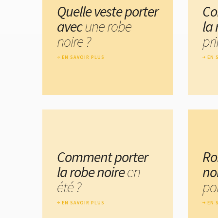
Quelle veste porter
Co
avec
une robe
la
noire ?
pr
EN SAVOIR PLUS
EN 
Comment porter
Ro
la robe noire
en
no
été ?
por
EN SAVOIR PLUS
EN 