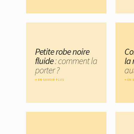
Petite robe noire
Co
fluide
: comment la
la
porter ?
au
EN SAVOIR PLUS
EN 