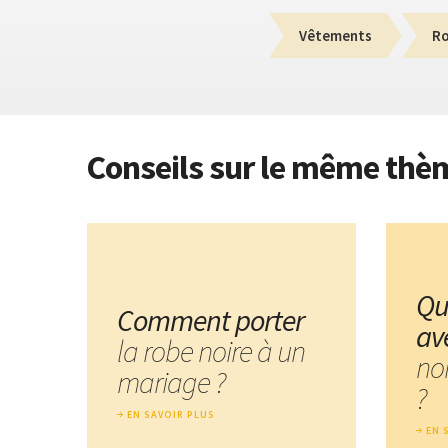
Vêtements
R
Conseils sur le même thè
Qu
Comment porter
av
la robe noire à un
no
mariage ?
?
EN SAVOIR PLUS
EN 